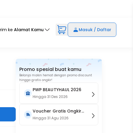
irim ke
Alamat Kamu
Masuk / Daftar
Promo spesial buat kamu
Belanja makin hemat dengan promo discount
hingga gratis ongkir!
PWP BEAUTYHAUL 2026
Hingga
31 Des 2026
Voucher Gratis Ongkir
15RB (Only on Website)
Hingga
31 Agu 2026