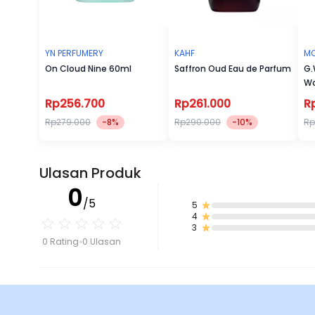
YN PERFUMERY
KAHF
MO
On Cloud Nine 60ml
Saffron Oud Eau de Parfum
G.
Wo
Gl
Rp256.700
Rp261.000
R
Rp279.000
-8%
Rp290.000
-10%
Rp
Ulasan Produk
0
/5
5
4
3
0 Rating
0 Ulasan