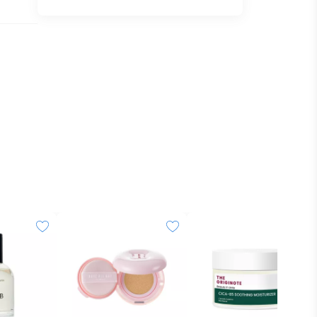
an
kulit
secara
alus,