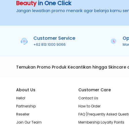
Beauty
in One Click
Jangan lewatkan promo menarik agar belanja kamu se
Customer Service
Op
+62 813 1000 9066
Mo
Temukan Promo Produk Kecantikan hingga Skincare 
About Us
Customer Care
Hello!
Contact Us
Partnership
How to Order
Reseller
FAQ (Frequently Asked Quest
Join Our Team
Membership Loyalty Points