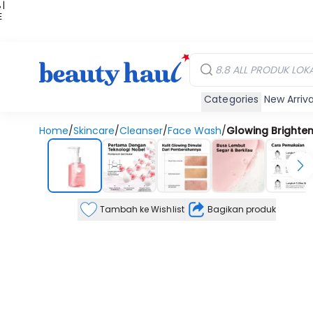
 |
E
kir
iah
Categories
New Arriva
Home
/
Skincare
/
Cleanser
/
Face Wash
/
Glowing Brighten
Tambah ke Wishlist
Bagikan produk