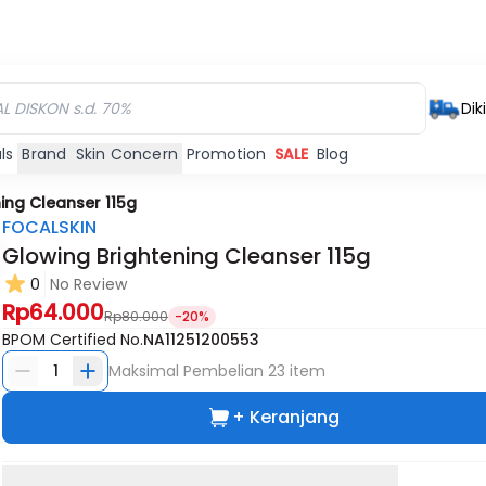
Dik
ls
Brand
Skin Concern
Promotion
SALE
Blog
ing Cleanser 115g
FOCALSKIN
Glowing Brightening Cleanser 115g
0
No Review
Rp64.000
Rp80.000
-20%
BPOM Certified No.
NA11251200553
1
Maksimal Pembelian
23
item
+ Keranjang