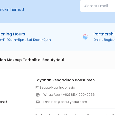
makin hemat!
ening Hours
Partnersh
n–Fri 10am–5pm, Sat 10am–2pm
Online Regist
dan Makeup Terbaik di BeautyHaul
Layanan Pengaduan Konsumen
PT Beaute Haul Indonesia
WhatsApp:
(+62) 813-1000-9066
ions)
Email:
cs@beautyhaul.com