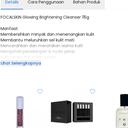
Details
Cara Penggunaan
Bahan Produk
FOCALSKIN Glowing Brightening Cleanser 115g
Manfaat:
Membersihkan minyak dan menenangkan kulit
Membantu meluruhkan sel kulit mati
Mencerahkan dan meratakan warna kulit
Mengatasi peradangan & noda gelap
Kulit terasa halus dan segar
Lihat Selengkapnya
Hero Ingredients:
- Papain + Hibiscus Sabdariffa Flower
Menyegarkan kulit secara lembut, mengangkat sel kulit mati d
melanin secara lembut tanpa eksfoliasi kasar,memberikan hasil 
yang lebih halus dan cerah.
- Patented Supramolecular Amino Acid
Membantu mengikat minyak dan kotoran, membersihkan kulit 
mendalam dan lebih efektif.
- Licorice
Menghambat aktivitas tyrosinase, membuat kulit lebih cerah, , h
dan lembut