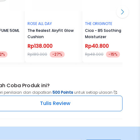
asi dan
,
ROSE ALL DAY
THE ORIGINOTE
RFUME 50ML
The Realest AiryFit Glow
Cica - B5 Soothing
Cushion
Moisturizer
ur
Rp138.000
Rp40.800
22%
Rp189.000
-27%
Rp48.000
-15%
ah Coba Produk ini?
eri penilaian dan dapatkan
500 Points
untuk setiap ulasan 🥰
Tulis Review