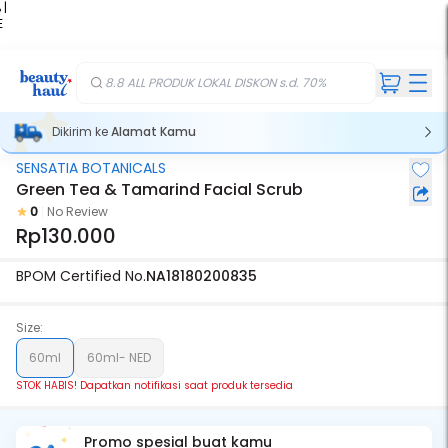
 |
E
kir
iah
8.8 ALL PRODUK LOKAL DISKON s.d. 70%
Dikirim ke
Alamat Kamu
SENSATIA BOTANICALS
Stok Habis
Green Tea & Tamarind Facial Scrub
0
No Review
Rp130.000
BPOM Certified No.
NA18180200835
Size:
60ml
60ml- NED
STOK HABIS! Dapatkan notifikasi saat produk tersedia
Promo spesial buat kamu