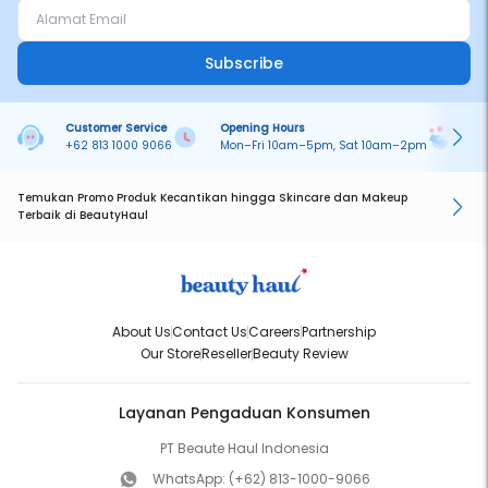
Subscribe
Customer Service
Opening Hours
Pa
+62 813 1000 9066
Mon–Fri 10am–5pm, Sat 10am–2pm
On
Temukan Promo Produk Kecantikan hingga Skincare dan Makeup
Terbaik di BeautyHaul
About Us
Contact Us
Careers
Partnership
Our Store
Reseller
Beauty Review
Layanan Pengaduan Konsumen
PT Beaute Haul Indonesia
WhatsApp:
(+62) 813-1000-9066