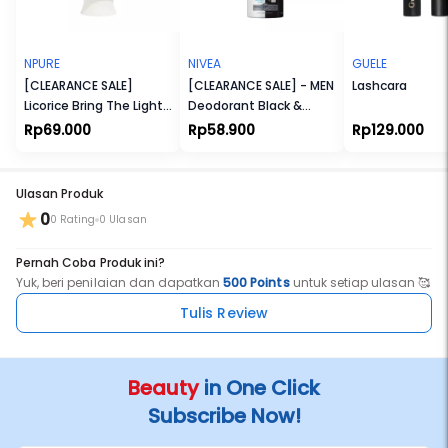
Cocok untuk Ibu Hamil dan Menyusui. Cocok untuk Vegetarian dan
Vegan. Tidak Melalui Uji Coba terhadap Hewan. Tanpa Bahan yang
Membahayakan Eksistensi Terumbu Karang. Tersertifikasi Halal.
NPURE
NIVEA
GUELE
[CLEARANCE SALE]
[CLEARANCE SALE] - MEN
Lashcara
Licorice Bring The Light
Deodorant Black &
Cleanser
White Fresh Spray
Rp69.000
Rp58.900
Rp129.000
Ulasan Produk
0
0 Rating
0 Ulasan
Pernah Coba Produk ini?
Yuk, beri penilaian dan dapatkan
500 Points
untuk setiap ulasan 🥰
Tulis Review
Beauty
in One Click
Subscribe Now!