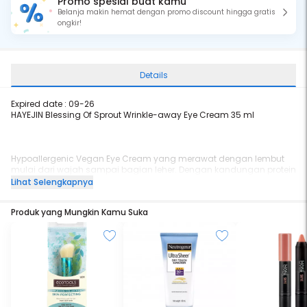
Promo spesial buat kamu
Belanja makin hemat dengan promo discount hingga gratis
ongkir!
Details
Expired date : 09-26
HAYEJIN Blessing Of Sprout Wrinkle-away Eye Cream 35 ml
Hypoallergenic Vegan Eye Cream yang merawat dengan lembut
mulai dari wajah sampai bagian leher. Dengan kandungan protein
nabati yang aman dan mampu mengembalikan elastisitas pada
Lihat Selengkapnya
area mata yang lemah dan sensitif. Mulai dari pagi hari sampai
malam hari #setiap hari Hayejin.
Produk yang Mungkin Kamu Suka
Texture
Memberikan elastisitas dan nutrisi tinggi yang menyerap lembut
pada kulit dengan tekstur halus yang melekat kuat pada area
mata