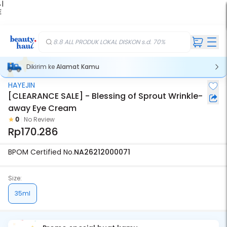
 |
E
kir
iah
8.8 ALL PRODUK LOKAL DISKON s.d. 70%
Dikirim ke
Alamat Kamu
HAYEJIN
[CLEARANCE SALE] - Blessing of Sprout Wrinkle-
away Eye Cream
0
No Review
Rp170.286
BPOM Certified No.
NA26212000071
Size:
35ml