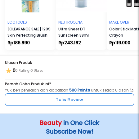
Kulitmu sedang mengalami tanda-tanda ini?
- Terdapat garis bekas masker saat dilepas dan sulit hilang
ECOTOOLS
NEUTROGENA
MAKE OVER
[CLEARANCE SALE] 1209
Ultra Sheer DT
Color Stick Mat
- Terdapat garis bekas bantal saat bangun tidur
Skin Perfecting Brush
Sunscreen 88ml
Crayon
- Mulai mencari tahu tentang derma-lifting
Rp186.890
Rp243.182
Rp119.000
- Mulai merasa terganggu dengan kerutan pada leher
Ulasan Produk
0
0 Rating
0 Ulasan
Pernah Coba Produk ini?
Yuk, beri penilaian dan dapatkan
500 Points
untuk setiap ulasan 🥰
Tulis Review
Beauty
in One Click
Subscribe Now!