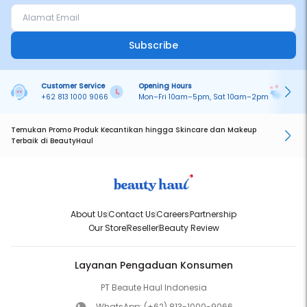
Subscribe
Customer Service
Opening Hours
Pa
+62 813 1000 9066
Mon–Fri 10am–5pm, Sat 10am–2pm
On
Temukan Promo Produk Kecantikan hingga Skincare dan Makeup
Terbaik di BeautyHaul
About Us
Contact Us
Careers
Partnership
Our Store
Reseller
Beauty Review
Layanan Pengaduan Konsumen
PT Beaute Haul Indonesia
WhatsApp:
(+62) 813-1000-9066