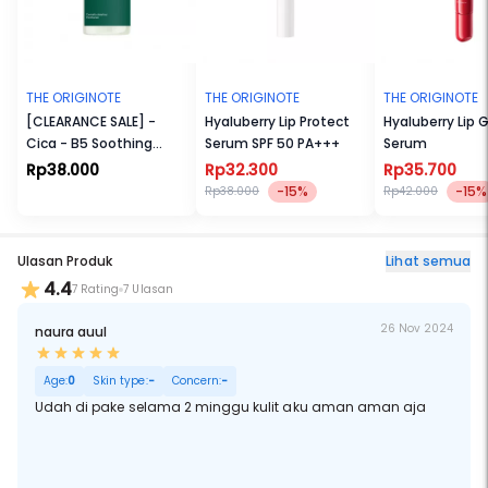
THE ORIGINOTE
THE ORIGINOTE
THE ORIGINOTE
[CLEARANCE SALE] -
Hyaluberry Lip Protect
Hyaluberry Lip 
Cica - B5 Soothing
Serum SPF 50 PA+++
Serum
Essence Toner
Rp38.000
Rp32.300
Rp35.700
-15%
-15%
Rp38.000
Rp42.000
Ulasan Produk
Lihat semua
4.4
7 Rating
7 Ulasan
26 Nov 2024
naura auul
Age:
0
Skin type:
-
Concern:
-
Udah di pake selama 2 minggu kulit aku aman aman aja