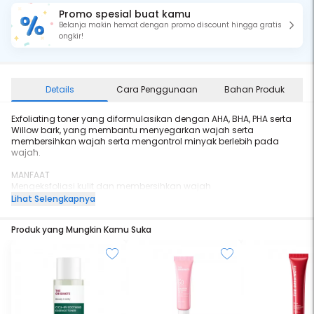
Promo spesial buat kamu
Belanja makin hemat dengan promo discount hingga gratis
ongkir!
Details
Cara Penggunaan
Bahan Produk
Exfoliating toner yang diformulasikan dengan AHA, BHA, PHA serta
Willow bark, yang membantu menyegarkan wajah serta
membersihkan wajah serta mengontrol minyak berlebih pada
wajah.
MANFAAT
Mengeksfoliasi kulit dan membersihkan wajah
Mencerahkan Wajah
Lihat Selengkapnya
Menyegarkan wajah
Produk yang Mungkin Kamu Suka