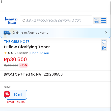
 |
E
kir
iah
8.8 ALL PRODUK LOKAL DISKON s.d. 70%
Dikirim ke
Alamat Kamu
THE ORIGINOTE
H-llow Clarifying Toner
4.4
7 Ulasan
Lihat Ulasan
Rp30.600
Rp36.000
-15%
BPOM Certified No.
NA11221200556
Size:
80 ml
Hemat
Rp5.400