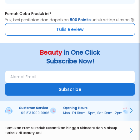
Pernah Coba Produk ini?
Yuk, beri penilaian dan dapatkan
500 Points
untuk setiap ulasan 🥰
Tulis Review
Beauty
in One Click
Subscribe Now!
Subscribe
Customer Service
Opening Hours
Pa
+62 813 1000 9066
Mon–Fri 10am–5pm, Sat 10am–2pm
On
Temukan Promo Produk Kecantikan hingga Skincare dan Makeup
Terbaik di BeautyHaul