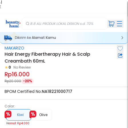
 |
E
kir
iah
8.8 ALL PRODUK LOKAL DISKON s.d. 70%
Dikirim ke
Alamat Kamu
MAKARIZO
Hair Energy Fibertherapy Hair & Scalp
Creambath 60mL
0
No Review
Rp16.000
Rp20.000
-20%
BPOM Certified No.
NA18221000717
Color:
Kiwi
Olive
Hemat
Rp4.000