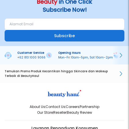
Beauty
in One Click
NO. BPOM :NA18201000529
Subscribe Now!
NO. HALAL LPPOM: 00150097170719"
Subscribe
Customer Service
Opening Hours
Pa
+62 813 1000 9066
Mon–Fri 10am–5pm, Sat 10am–2pm
On
Temukan Promo Produk Kecantikan hingga Skincare dan Makeup
Terbaik di BeautyHaul
About Us
Contact Us
Careers
Partnership
Our Store
Reseller
Beauty Review
Layanan Pengaduan Konsumen