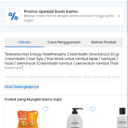
Promo spesial buat kamu
Belanja makin hemat dengan promo discount hingga gratis
ongkir!
Details
Cara Penggunaan
Bahan Produk
"Makarizo Hair Energy Fibertheraphy Creambath Olive Extract 30 gr
Creambath / Hair Spa / Hair Mask untuk rambut lepek / berhijab /
hijab / berminyak [Creambath rambut / perawatan rambut /hair
treatment]
• Rambutmu lepek karena berhijab seharian, atau berminyak bikin
rambutmu gak bervolume? Cobain deh Makarizo Hair Energy
Fibertheraphy Creambath varian Olive Extract.
Lihat Selengkapnya
• Males ke salon tapi pengen creambath-an? Makarizo
Produk yang Mungkin Kamu Suka
Fibertheraphy solusinya! Cuman 2-5 menit setelah keramas,
rambutmu langsung cantik maksimal.
• Makarizo Hair Energy Fibertherapy Hair & Scalp Creambath hadir
dengan kombinasi Omega 6 dari Minyak Nabati Passiflora dan
Olive Extract dengan kandungan alami Vitamin A & E, sehingga
dapat membantu menjaga lapisan keratin serta