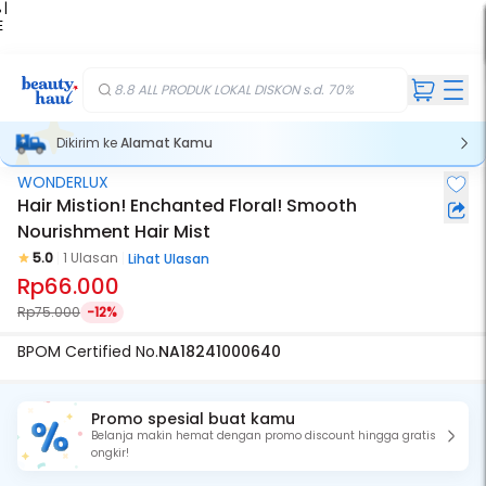
 |
E
kir
iah
8.8 ALL PRODUK LOKAL DISKON s.d. 70%
Dikirim ke
Alamat Kamu
WONDERLUX
Hair Mistion! Enchanted Floral! Smooth
Nourishment Hair Mist
5.0
1 Ulasan
Lihat Ulasan
Rp66.000
Rp75.000
-12%
BPOM Certified No.
NA18241000640
Promo spesial buat kamu
Belanja makin hemat dengan promo discount hingga gratis
ongkir!