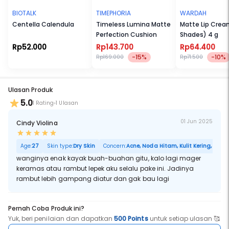
BIOTALK
TIMEPHORIA
WARDAH
Centella Calendula
Timeless Lumina Matte
Matte Lip Cre
Perfection Cushion
Shades) 4 g
Rp52.000
Rp143.700
Rp64.400
-15%
-10%
Rp169.000
Rp71.500
Ulasan Produk
5.0
1 Rating
1 Ulasan
01 Jun 2025
Cindy Violina
Age:
27
Skin type:
Dry Skin
Concern:
Acne, Noda Hitam, Kulit Kering, Sensit
wanginya enak kayak buah-buahan gitu, kalo lagi mager
keramas atau rambut lepek aku selalu pake ini. Jadinya
rambut lebih gampang diatur dan gak bau lagi
Pernah Coba Produk ini?
Yuk, beri penilaian dan dapatkan
500 Points
untuk setiap ulasan 🥰