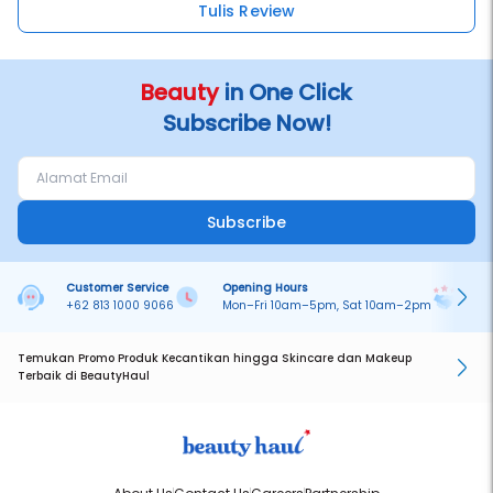
Tulis Review
Beauty
in One Click
Subscribe Now!
Subscribe
Customer Service
Opening Hours
Pa
+62 813 1000 9066
Mon–Fri 10am–5pm, Sat 10am–2pm
On
Temukan Promo Produk Kecantikan hingga Skincare dan Makeup
Terbaik di BeautyHaul