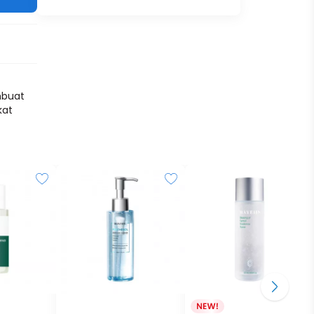
mbuat
kat