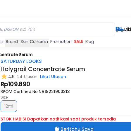
Dik
ls
Brand
Skin Concern
Promotion
SALE
Blog
ncentrate Serum
SATURDAY LOOKS
Holygrail Concentrate Serum
4.9
24 Ulasan
Lihat Ulasan
Rp109.890
BPOM Certified No.
NA18221900313
Size:
12ml
STOK HABIS! Dapatkan notifikasi saat produk tersedia
Beritahu Saya