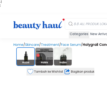
 |
E
kir
iah
Categories
New Arriva
Home
/
Skincare
/
Treatment
/
Face Serum
/
Holygrail Co
Stok Habis
Habis
Habis
Habis
Tambah ke Wishlist
Bagikan produk