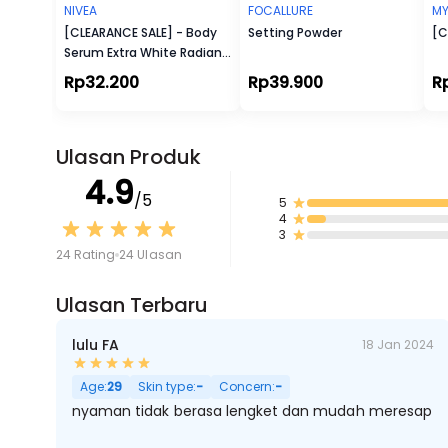
NIVEA
FOCALLURE
M
[CLEARANCE SALE] - Body
Setting Powder
[C
Serum Extra White Radiant
& Smooth
Rp32.200
Rp39.900
R
Ulasan Produk
4.9
/5
5
4
3
24 Rating
24 Ulasan
Ulasan Terbaru
lulu FA
18 Jan 2024
Age:
29
Skin type:
-
Concern:
-
nyaman tidak berasa lengket dan mudah meresap