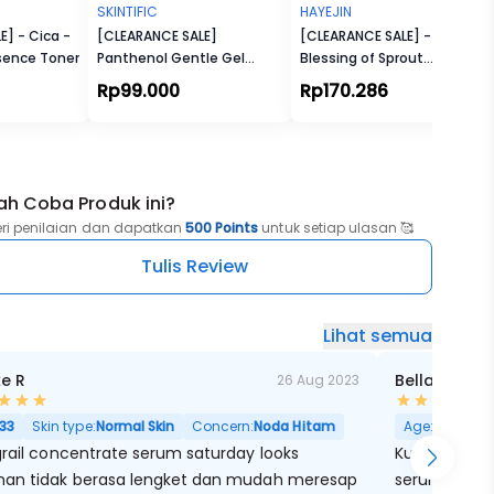
SKINTIFIC
HAYEJIN
] - Cica -
[CLEARANCE SALE]
[CLEARANCE SALE] -
sence Toner
Panthenol Gentle Gel
Blessing of Sprout
Cleanser
Radiance Toner
Rp99.000
Rp170.286
ah Coba Produk ini?
eri penilaian dan dapatkan
500 Points
untuk setiap ulasan 🥰
Tulis Review
Lihat semua
ke R
Bella Bhakt
26 Aug 2023
33
Skin type:
Normal Skin
Concern:
Noda Hitam
Age:
30
Skin
grail concentrate serum saturday looks
Kulitku bukan
an tidak berasa lengket dan mudah meresap
serum ini ker