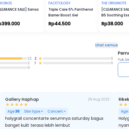
YKONOS
FACETOLOGY
THE ORIGINOTE
LEARANCE SALE] Sansa
Triple Care 5% Panthenol
[CLEARANCE SALE
Barrier Boost Gel
B5 Soothing Es
p399.000
Rp44.500
Rp38.000
Lihat semua
Pern
22
2
0
Yuk, b
2
1
0
0
Gallery Haphap
Rike
29 Aug 2023
Age:
36
Skin type:
-
Concern:
-
Age:
holygrail concentarte serumnya saturday bagus
Holy
banget kulit terasa lebih lembut
nyam