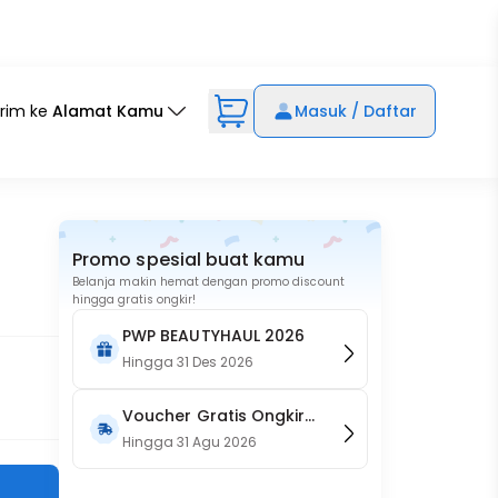
irim ke
Alamat Kamu
Masuk / Daftar
Promo spesial buat kamu
Belanja makin hemat dengan promo discount
hingga gratis ongkir!
PWP BEAUTYHAUL 2026
Hingga
31 Des 2026
Voucher Gratis Ongkir
15RB (Only on Website)
Hingga
31 Agu 2026