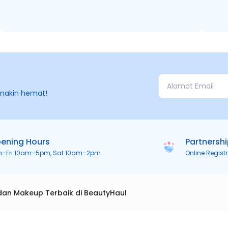
makin hemat!
ening Hours
Partnersh
n–Fri 10am–5pm, Sat 10am–2pm
Online Regist
dan Makeup Terbaik di BeautyHaul