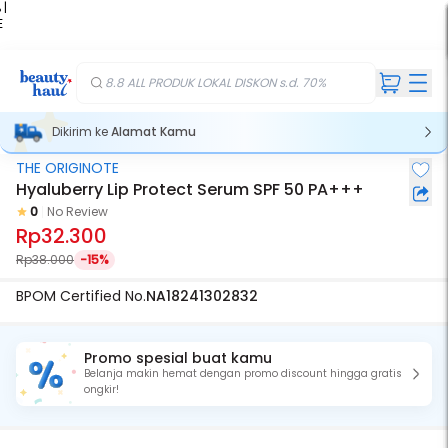
 |
E
kir
iah
8.8 ALL PRODUK LOKAL DISKON s.d. 70%
Dikirim ke
Alamat Kamu
THE ORIGINOTE
Hyaluberry Lip Protect Serum SPF 50 PA+++
0
No Review
Rp32.300
Rp38.000
-15%
BPOM Certified No.
NA18241302832
Promo spesial buat kamu
Belanja makin hemat dengan promo discount hingga gratis
ongkir!