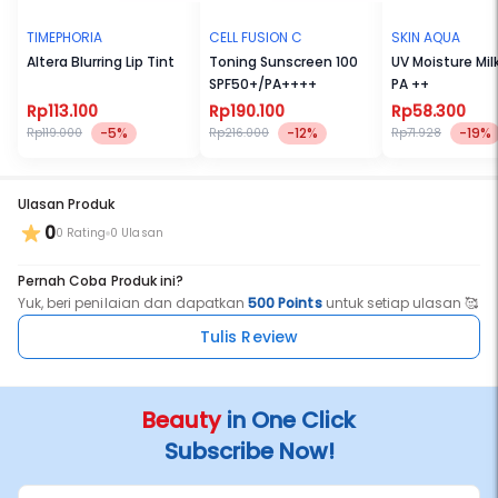
Oleskan The Originote Hyaluberry Lip Protect Serum SPF 50 PA+++
pada bibir, dapat digunakan sebelum dan sesudah
TIMEPHORIA
CELL FUSION C
SKIN AQUA
menggunakan lipstik atau digunakan sesering yang diinginkan
Altera Blurring Lip Tint
Toning Sunscreen 100
UV Moisture Mil
sebagai perawatan dan melindungi bibir dari paparan sinar UVA
SPF50+/PA++++
PA ++
dan UVB sepanjang hari.
Rp113.100
Rp190.100
Rp58.300
-5%
-12%
-19%
Rp119.000
Rp216.000
Rp71.928
Ulasan Produk
0
0 Rating
0 Ulasan
Pernah Coba Produk ini?
Yuk, beri penilaian dan dapatkan
500 Points
untuk setiap ulasan 🥰
Tulis Review
Beauty
in One Click
Subscribe Now!