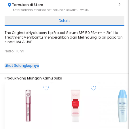
Temukan di Store
Ketersediaan stock dapat berubah sewaktu-waktu
Details
The Originote Hyaluberry Lip Protect Serum SPF 50 PA+++ - 2in1 Lip
Treatment Membantu mencerahkan dan Melindungi bibir paparan
sinar UVA & UVB
Netto : 10ml
Lihat Selengkapnya
Manfaat :
Produk yang Mungkin Kamu Suka
Membantu memberikan kelembapan pada bibir
Membantu mencerahkan bibir
Membantu menutrisi dan melembutkan bibir
Melindungi dari paparan sinar UVA & UVB
Cara penggunaan: