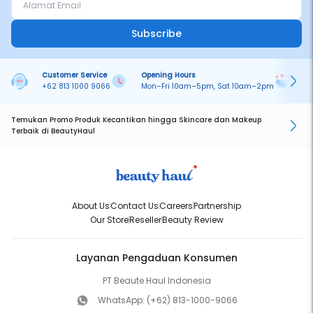
Subscribe
Customer Service
Opening Hours
Pa
+62 813 1000 9066
Mon–Fri 10am–5pm, Sat 10am–2pm
On
Temukan Promo Produk Kecantikan hingga Skincare dan Makeup
Terbaik di BeautyHaul
About Us
Contact Us
Careers
Partnership
Our Store
Reseller
Beauty Review
Layanan Pengaduan Konsumen
PT Beaute Haul Indonesia
WhatsApp:
(+62) 813-1000-9066