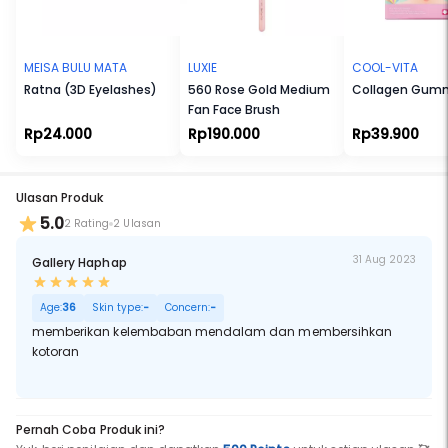
Cocok untuk Ibu Hamil dan Menyusui. Cocok untuk Vegetarian dan
Vegan. Tidak Melalui Uji Coba terhadap Hewan. Tanpa Bahan yang
Membahayakan Eksistensi Terumbu Karang. Tersertifikasi Halal.
MEISA BULU MATA
LUXIE
COOL-VITA
Ratna (3D Eyelashes)
560 Rose Gold Medium
Collagen Gum
Fan Face Brush
Rp24.000
Rp190.000
Rp39.900
Ulasan Produk
5.0
2 Rating
2 Ulasan
31 Aug 2023
Gallery Haphap
Age:
36
Skin type:
-
Concern:
-
memberikan kelembaban mendalam dan membersihkan
kotoran
Pernah Coba Produk ini?