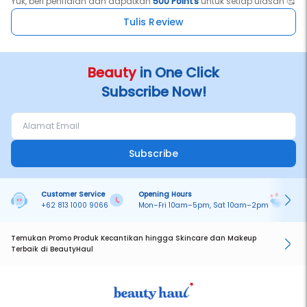
Yuk, beri penilaian dan dapatkan
500 Points
untuk setiap ulasan 🥰
Tulis Review
Beauty
in One Click
Subscribe Now!
Subscribe
Customer Service
Opening Hours
Pa
+62 813 1000 9066
Mon–Fri 10am–5pm, Sat 10am–2pm
On
Temukan Promo Produk Kecantikan hingga Skincare dan Makeup
Terbaik di BeautyHaul