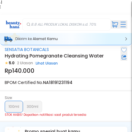
 |
E
kir
iah
8.8 ALL PRODUK LOKAL DISKON s.d. 70%
Dikirim ke
Alamat Kamu
SENSATIA BOTANICALS
Stok Habis
Hydrating Pomegranate Cleansing Water
5.0
2 Ulasan
Lihat Ulasan
Rp140.000
BPOM Certified No.
NA18191231194
Size:
100ml
300ml
STOK HABIS! Dapatkan notifikasi saat produk tersedia
Promo spesial buat kamu