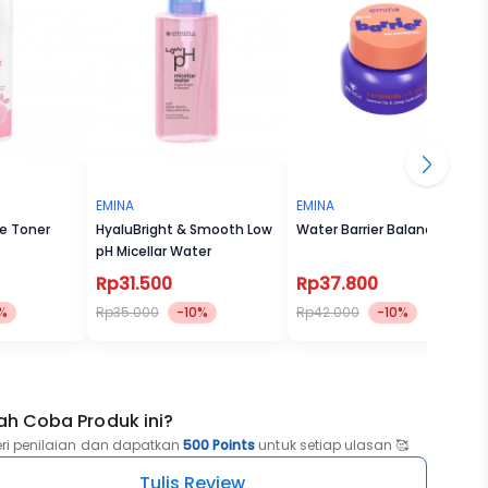
—warm,
 warna
EMINA
EMINA
ce Toner
HyaluBright & Smooth Low
Water Barrier Balancing Gel
pH Micellar Water
Rp31.500
Rp37.800
%
Rp35.000
-10%
Rp42.000
-10%
ah Coba Produk ini?
eri penilaian dan dapatkan
500 Points
untuk setiap ulasan 🥰
Tulis Review