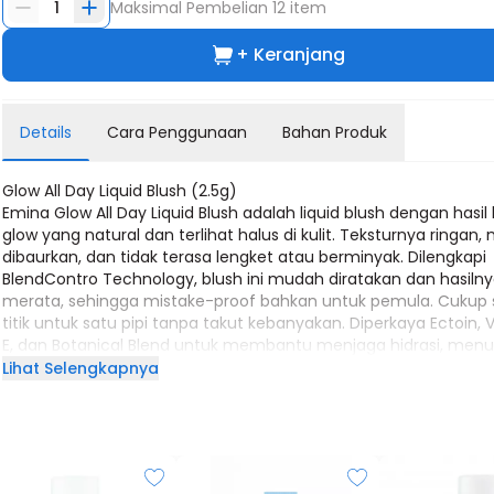
1
Maksimal Pembelian
12
item
+ Keranjang
Details
Cara Penggunaan
Bahan Produk
Glow All Day Liquid Blush (2.5g)
Emina Glow All Day Liquid Blush adalah liquid blush dengan hasil
glow yang natural dan terlihat halus di kulit. Teksturnya ringan
dibaurkan, dan tidak terasa lengket atau berminyak. Dilengkapi
BlendContro Technology, blush ini mudah diratakan dan hasiln
merata, sehingga mistake-proof bahkan untuk pemula. Cukup 
titik untuk satu pipi tanpa takut kebanyakan. Diperkaya Ectoin, 
E, dan Botanical Blend untuk membantu menjaga hidrasi, menut
kulit, serta membuat pipi terasa nyaman dan tampak sehat.
Lihat Selengkapnya
Formulanya memberikan smooth & blurring effect yang mem
menyamarkan tampilan pori dan tekstur kulit. Aman digunakan 
sunscreen, moisturizer, maupun base makeup berbentuk
liquid atau powder. Tahan hingga 12 jam, transferproof, dan wa
resistant, sehingga warna tetap fresh sepanjang hari. Tersedia