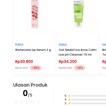
EMINA
EMINA
EM
Watercolor Lip Serum 2 g
Oat MadeCica Acne Calm
Br
Low pH Cleanser 70 ml
To
Rp30.800
Rp34.200
R
Rp41.000
-25%
Rp38.000
-10%
Rp
Ulasan Produk
0
/5
5
4
3