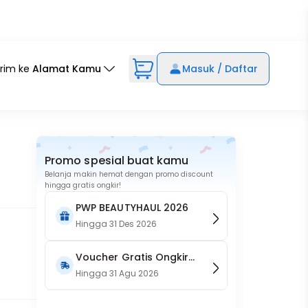
irim ke
Alamat Kamu
Masuk / Daftar
Promo spesial buat kamu
Belanja makin hemat dengan promo discount
hingga gratis ongkir!
PWP BEAUTYHAUL 2026
Hingga
31 Des 2026
Voucher Gratis Ongkir
15RB (Only on Website)
Hingga
31 Agu 2026