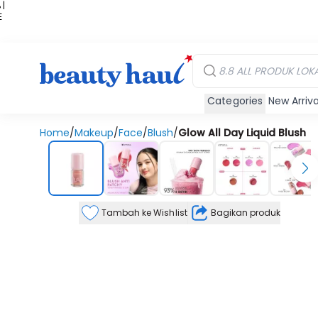
 |
E
kir
iah
Categories
New Arriva
Home
/
Makeup
/
Face
/
Blush
/
Glow All Day Liquid Blush
Tambah ke Wishlist
Bagikan produk