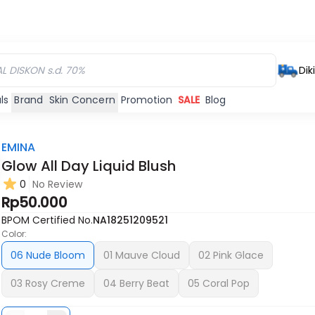
Dik
ls
Brand
Skin Concern
Promotion
SALE
Blog
EMINA
Glow All Day Liquid Blush
0
No Review
Rp50.000
BPOM Certified No.
NA18251209521
Color:
06 Nude Bloom
01 Mauve Cloud
02 Pink Glace
03 Rosy Creme
04 Berry Beat
05 Coral Pop