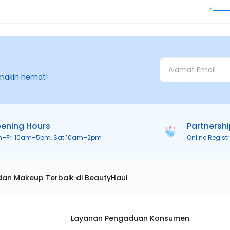
makin hemat!
ening Hours
Partnersh
n–Fri 10am–5pm, Sat 10am–2pm
Online Regist
dan Makeup Terbaik di BeautyHaul
Layanan Pengaduan Konsumen