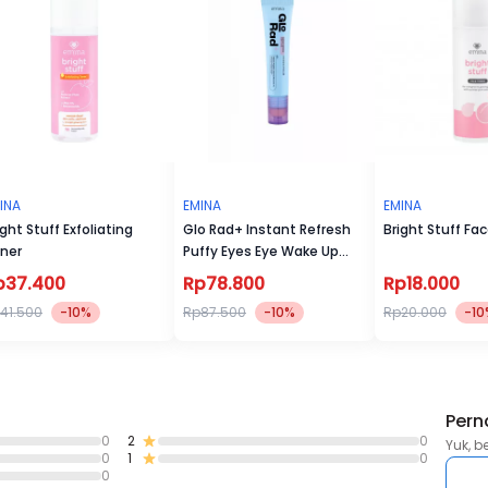
match-fit shades yang dirancang untuk berbagai undertone 
neutral, dan cool— sehingga warnanya menyatu alami dengan
kulit dan terlihat fresh tanpa terlihat menor.
INA
EMINA
EMINA
ight Stuff Exfoliating
Glo Rad+ Instant Refresh
Bright Stuff Fa
ner
Puffy Eyes Eye Wake Up
Roller
p37.400
Rp78.800
Rp18.000
41.500
-10%
Rp87.500
-10%
Rp20.000
-10
Pern
0
2
0
Yuk, b
0
1
0
0