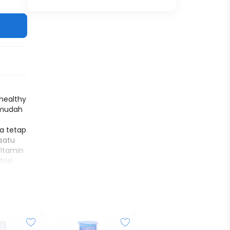
 healthy
, mudah
ya tetap
satu
Vitamin
risi
bantu
di atas
ter-
 dalam 6