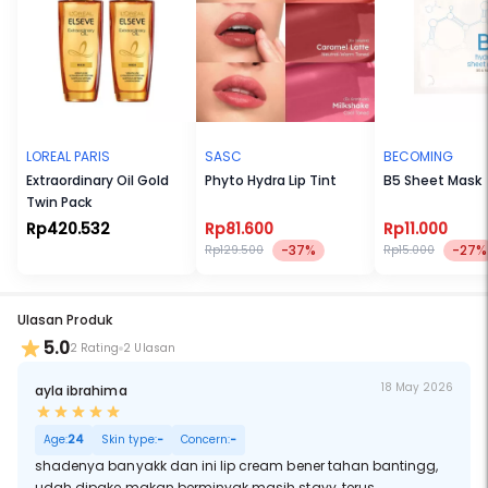
No drying, no flaking, no smudging, no transferring, no feathering
LOREAL PARIS
SASC
BECOMING
Extraordinary Oil Gold
Phyto Hydra Lip Tint
B5 Sheet Mask
Twin Pack
Rp420.532
Rp81.600
Rp11.000
-37%
-27%
Rp129.500
Rp15.000
Ulasan Produk
5.0
2 Rating
2 Ulasan
18 May 2026
ayla ibrahima
Age:
24
Skin type:
-
Concern:
-
shadenya banyakk dan ini lip cream bener tahan bantingg,
udah dipake makan berminyak masih stayy, terus