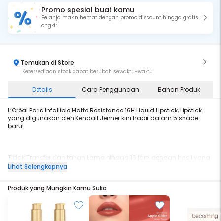
Promo spesial buat kamu
Belanja makin hemat dengan promo discount hingga gratis
ongkir!
Temukan di Store
Ketersediaan stock dapat berubah sewaktu-waktu
Details
Cara Penggunaan
Bahan Produk
L’Oréal Paris Infallible Matte Resistance 16H Liquid Lipstick, Lipstick
yang digunakan oleh Kendall Jenner kini hadir dalam 5 shade
baru!
Tidak Transfer dan tahan Lama hingga 16 jam dengan hasil yang
nyaman, tidak lengket dan tidak kering Mengandung Hyaluronic
Lihat Selengkapnya
Acid yang dapat melembabkan bibir
Produk yang Mungkin Kamu Suka
Infallible Matte Resistance 16H Liquid Lipstick memberikan fisnih
matte Tersedia dalam 13 Shades yang cocok untuk setiap warna
kulit, yang terdiri atas Nude, Pink, Red, dan Plum.