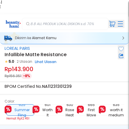
 |
E
kir
iah
8.8 ALL PRODUK LOKAL DISKON s.d. 70%
Dikirim ke
Alamat Kamu
LOREAL PARIS
Infallible Matte Resistance
5.0
2 Ulasan
Lihat Ulasan
Rp143.900
Rp156.351
-8%
BPOM Certified No.
NA11231301239
Color:
625
601
630
665
635
Summer
Worth
Rose
First
worth it
Fling
It
Heat
Move
medium
Hemat
Rp12.451