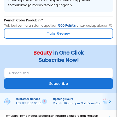
formulanya jg masih terbilang ringann
Pernah Coba Produk ini?
Yuk, beri penilaian dan dapatkan
500 Points
untuk setiap ulasan 🥰
Tulis Review
Beauty
in One Click
Subscribe Now!
Subscribe
Customer Service
Opening Hours
Pa
+62 813 1000 9066
Mon–Fri 10am–5pm, Sat 10am–2pm
On
Temukan Promo Produk Kecantikan hingga Skincare dan Makeup