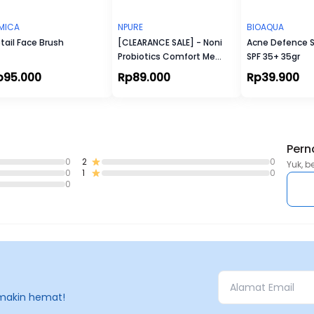
MICA
NPURE
BIOAQUA
tail Face Brush
[CLEARANCE SALE] - Noni
Acne Defence 
Probiotics Comfort Me
SPF 35+ 35gr
Moisturizer 30ml
p95.000
Rp89.000
Rp39.900
Pern
0
2
0
Yuk, b
0
1
0
0
makin hemat!