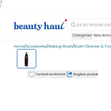
 |
E
kir
iah
Categories
New Arriva
Home
/
Accessories
/
Makeup Brush
/
Brush Cleanser & Too
Tambah ke Wishlist
Bagikan produk