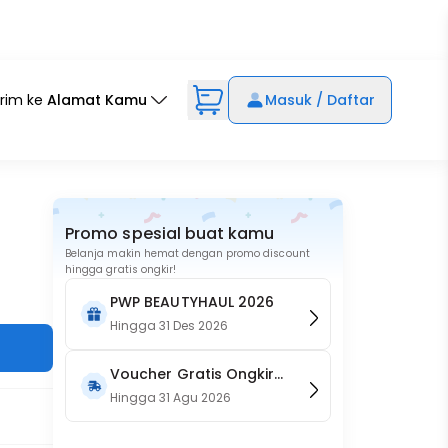
irim ke
Alamat Kamu
Masuk / Daftar
Promo spesial buat kamu
Belanja makin hemat dengan promo discount
hingga gratis ongkir!
PWP BEAUTYHAUL 2026
Hingga
31 Des 2026
Voucher Gratis Ongkir
15RB (Only on Website)
Hingga
31 Agu 2026