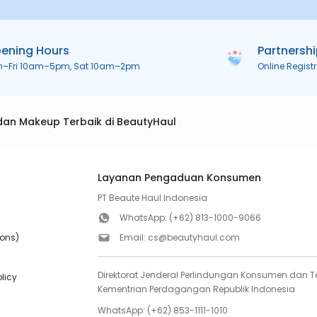
ening Hours
Partnersh
n–Fri 10am–5pm, Sat 10am–2pm
Online Regist
dan Makeup Terbaik di BeautyHaul
Layanan Pengaduan Konsumen
PT Beaute Haul Indonesia
WhatsApp:
(+62) 813-1000-9066
ions)
Email:
cs@beautyhaul.com
Direktorat Jenderal Perlindungan Konsumen dan Te
olicy
Kementrian Perdagangan Republik Indonesia
WhatsApp:
(+62) 853-1111-1010