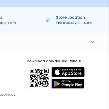
ip
Store Location
ration Form
Find a Beautyhaul Store
Download aplikasi Beautyhaul
rtib Niaga