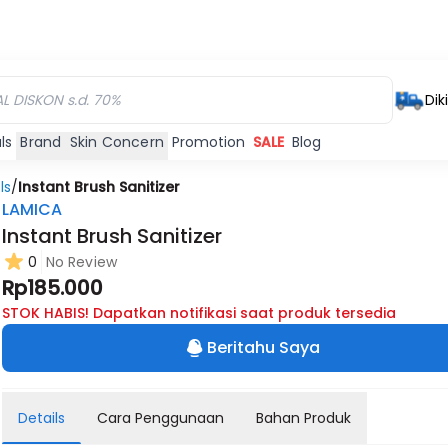
Dik
ls
Brand
Skin Concern
Promotion
SALE
Blog
ls
/
Instant Brush Sanitizer
LAMICA
Instant Brush Sanitizer
0
No Review
Rp185.000
STOK HABIS! Dapatkan notifikasi saat produk tersedia
Beritahu Saya
Details
Cara Penggunaan
Bahan Produk