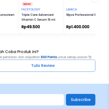
FACETOLOGY
LAMICA
Sunscreen
Triple Care Advanced
18pcs Professional Set
Vitamin C Serum 15 ml
Rp49.500
Rp1.400.000
ah Coba Produk ini?
eri penilaian dan dapatkan
500 Points
untuk setiap ulasan 🥰
Tulis Review
Subscribe