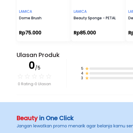
LAMICA
LAMICA
LA
Dome Brush
Beauty Sponge - PETAL
De
Rp75.000
Rp85.000
R
Ulasan Produk
0
/5
5
4
3
0 Rating
0 Ulasan
Beauty
in One Click
Jangan lewatkan promo menarik agar belanja kamu se