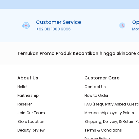
Customer Service
Op
+62 813 1000 9066
Mo
Temukan Promo Produk Kecantikan hingga Skincare 
About Us
Customer Care
Hello!
Contact Us
Partnership
How to Order
Reseller
FAQ (Frequently Asked Quest
Join Our Team
Membership Loyalty Points
Store Location
Shipping, Delivery, & Return P
Beauty Review
Terms & Conditions
Privacy Policy