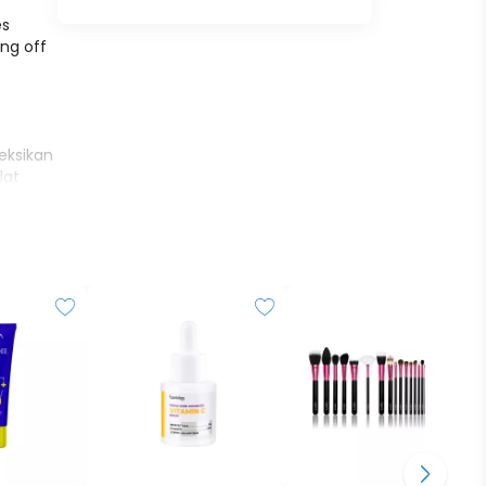
es
ing off
eksikan
lat