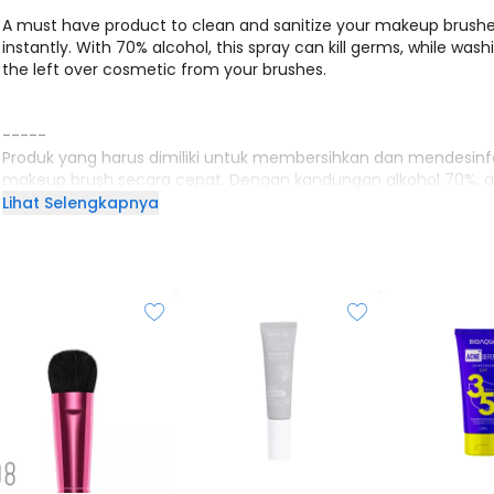
A must have product to clean and sanitize your makeup brush
instantly. With 70% alcohol, this spray can kill germs, while wash
the left over cosmetic from your brushes.
-----
Produk yang harus dimiliki untuk membersihkan dan mendesinf
makeup brush secara cepat. Dengan kandungan alkohol 70%, a
semprot ini bisa membunuh kuman selagi membersihkan sisa
Lihat Selengkapnya
kosmetik yang tertinggal pada makeup brush.