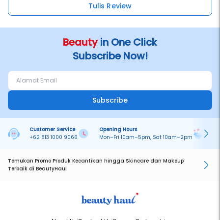
Tulis Review
Beauty
in One Click
Subscribe Now!
Subscribe
Customer Service
Opening Hours
Pa
+62 813 1000 9066
Mon–Fri 10am–5pm, Sat 10am–2pm
On
Temukan Promo Produk Kecantikan hingga Skincare dan Makeup
Terbaik di BeautyHaul