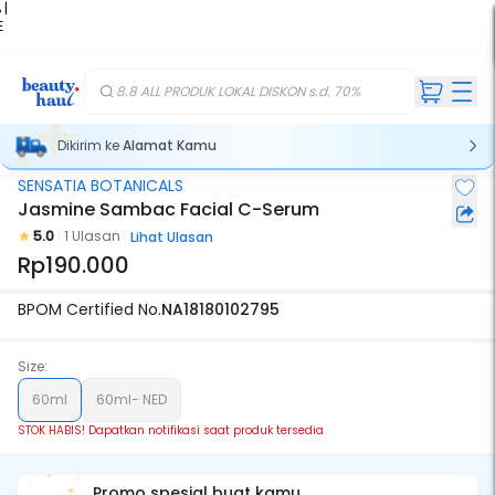
 |
E
kir
iah
8.8 ALL PRODUK LOKAL DISKON s.d. 70%
Dikirim ke
Alamat Kamu
SENSATIA BOTANICALS
Stok Habis
Jasmine Sambac Facial C-Serum
5.0
1 Ulasan
Lihat Ulasan
Rp190.000
BPOM Certified No.
NA18180102795
Size:
60ml
60ml- NED
STOK HABIS! Dapatkan notifikasi saat produk tersedia
Promo spesial buat kamu