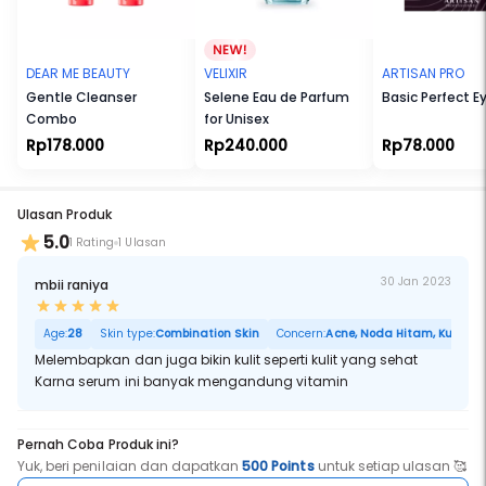
Cocok untuk Ibu Hamil dan Menyusui. Cocok untuk Vegetarian dan
Vegan. Tidak Melalui Uji Coba terhadap Hewan. Tanpa Bahan yang
Membahayakan Eksistensi Terumbu Karang. Tersertifikasi Halal.
DEAR ME BEAUTY
VELIXIR
ARTISAN PRO
Gentle Cleanser
Selene Eau de Parfum
Basic Perfect E
Combo
for Unisex
Rp178.000
Rp240.000
Rp78.000
Ulasan Produk
5.0
1 Rating
1 Ulasan
30 Jan 2023
mbii raniya
Age:
28
Skin type:
Combination Skin
Concern:
Acne, Noda Hitam, Kulit Ker
Melembapkan dan juga bikin kulit seperti kulit yang sehat
Karna serum ini banyak mengandung vitamin
Pernah Coba Produk ini?
Yuk, beri penilaian dan dapatkan
500 Points
untuk setiap ulasan 🥰