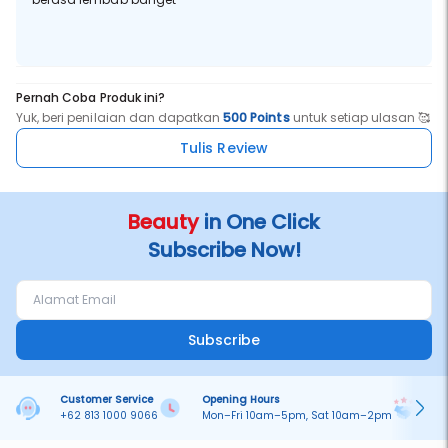
Pernah Coba Produk ini?
Yuk, beri penilaian dan dapatkan
500 Points
untuk setiap ulasan 🥰
Tulis Review
Beauty
in One Click
Subscribe Now!
Subscribe
Customer Service
Opening Hours
Pa
+62 813 1000 9066
Mon–Fri 10am–5pm, Sat 10am–2pm
On