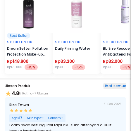
STUDIO TROPIK
STUDIO TROPIK
STUDIO TROPIK
DreamSetter: Pollution
Daily Priming Water
Bb Size Rescue 
Protection Make-up
Antibacterial F
Setting Spray 130ml
Rp148.800
Rp33.200
Rp32.000
-15%
-15%
-18%
Rp175.000
Rp39.000
Rp39.000
Ulasan Produk
Lihat semua
4.8
17 Rating
17 Ulasan
31 Dec 2023
Riza Tmwa
Age:
27
Skin type:
-
Concern:
-
Foam nyaa keitung limit tapii aku suka after nyaa di kulit
berasa lembab banget