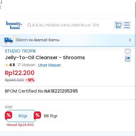
 |
E
kir
iah
8.8 ALL PRODUK LOKAL DISKON s.d. 70%
Dikirim ke
Alamat Kamu
STUDIO TROPIK
Jelly-To-Oil Cleanser - Shrooms
4.8
17 Ulasan
Lihat Ulasan
Rp122.200
Rp149.000
-18%
BPOM Certified No.
NA18221205395
size:
80gr
BB 15gr
Hemat
Rp26.800