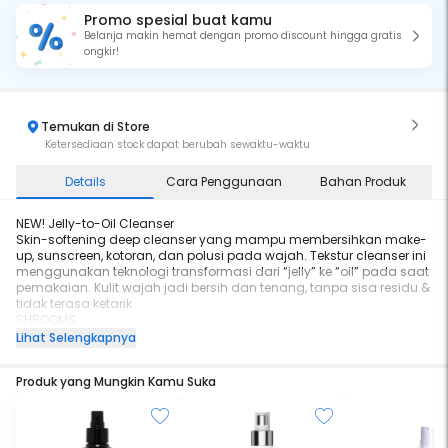
Promo spesial buat kamu
Belanja makin hemat dengan promo discount hingga gratis
ongkir!
Temukan di Store
Ketersediaan stock dapat berubah sewaktu-waktu
Details
Cara Penggunaan
Bahan Produk
NEW! Jelly-to-Oil Cleanser
Skin-softening deep cleanser yang mampu membersihkan make-
up, sunscreen, kotoran, dan polusi pada wajah. Tekstur cleanser ini
menggunakan teknologi transformasi dari “jelly” ke “oil” pada saat
pemakaian. Kulit wajah jadi bersih dan tenang, tanpa sisa residu &
tidak terasa ketarik.
SHROOMS
Untuk NORMAL to DRY SKIN
Lihat Selengkapnya
Why we love it:
Produk yang Mungkin Kamu Suka