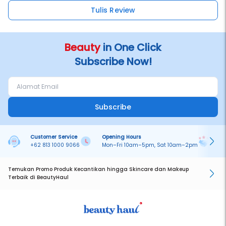
Tulis Review
Beauty
in One Click
Subscribe Now!
Subscribe
Customer Service
Opening Hours
Pa
+62 813 1000 9066
Mon–Fri 10am–5pm, Sat 10am–2pm
On
Temukan Promo Produk Kecantikan hingga Skincare dan Makeup
Terbaik di BeautyHaul