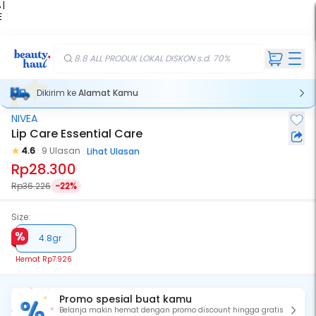
 |
E
kir
iah
8.8 ALL PRODUK LOKAL DISKON s.d. 70%
Dikirim ke
Alamat Kamu
NIVEA
Lip Care Essential Care
4.6
9 Ulasan
Lihat Ulasan
Rp28.300
Rp36.226
-22%
Size:
4.8gr
Hemat
Rp7.926
Promo spesial buat kamu
Belanja makin hemat dengan promo discount hingga gratis