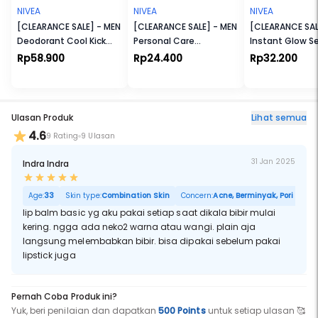
NIVEA
NIVEA
NIVEA
[CLEARANCE SALE] - MEN
[CLEARANCE SALE] - MEN
[CLEARANCE SAL
Deodorant Cool Kick
Personal Care
Instant Glow S
Spray
Deodorant Cool Kick
180ml
Rp58.900
Rp24.400
Rp32.200
Roll On
Ulasan Produk
Lihat semua
4.6
9 Rating
9 Ulasan
31 Jan 2025
Indra Indra
Age:
33
Skin type:
Combination Skin
Concern:
Acne, Berminyak, Pori Besar
lip balm basic yg aku pakai setiap saat dikala bibir mulai
kering. ngga ada neko2 warna atau wangi. plain aja
langsung melembabkan bibir. bisa dipakai sebelum pakai
lipstick juga
Pernah Coba Produk ini?
Yuk, beri penilaian dan dapatkan
500 Points
untuk setiap ulasan 🥰