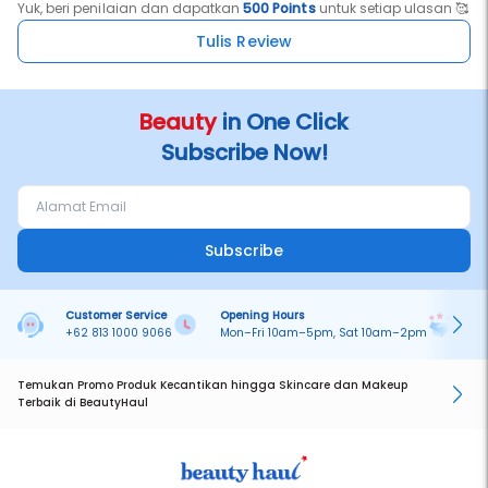
Yuk, beri penilaian dan dapatkan
500 Points
untuk setiap ulasan 🥰
Tulis Review
Beauty
in One Click
Subscribe Now!
Subscribe
Customer Service
Opening Hours
Pa
+62 813 1000 9066
Mon–Fri 10am–5pm, Sat 10am–2pm
On
Temukan Promo Produk Kecantikan hingga Skincare dan Makeup
Terbaik di BeautyHaul