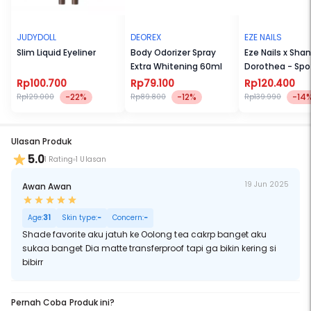
JUDYDOLL
DEOREX
EZE NAILS
Slim Liquid Eyeliner
Body Odorizer Spray
Eze Nails x Sha
Extra Whitening 60ml
Dorothea - Spo
Manicure (Kuku
Rp100.700
Rp79.100
Rp120.400
Tempel)
-22%
-12%
-14
Rp129.000
Rp89.800
Rp139.990
Ulasan Produk
5.0
1 Rating
1 Ulasan
19 Jun 2025
Awan Awan
Age:
31
Skin type:
-
Concern:
-
Shade favorite aku jatuh ke Oolong tea cakrp banget aku
sukaa banget Dia matte transferproof tapi ga bikin kering si
bibirr
Pernah Coba Produk ini?