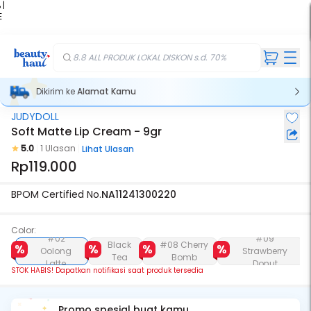
 |
E
kir
iah
8.8 ALL PRODUK LOKAL DISKON s.d. 70%
Dikirim ke
Alamat Kamu
JUDYDOLL
Stok Habis
Soft Matte Lip Cream - 9gr
5.0
1 Ulasan
Lihat Ulasan
Rp119.000
BPOM Certified No.
NA11241300220
Color:
#02
#09
Black
#08 Cherry
Oolong
Strawberry
Tea
Bomb
Latte
Donut
STOK HABIS! Dapatkan notifikasi saat produk tersedia
Promo spesial buat kamu