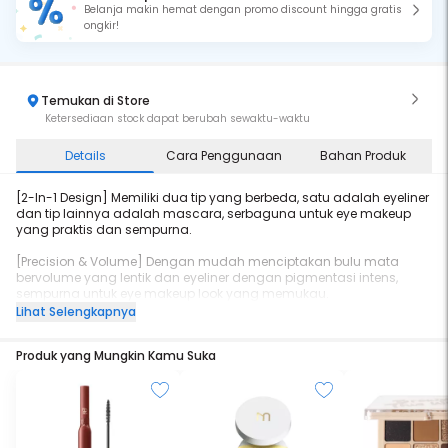
Belanja makin hemat dengan promo discount hingga gratis
ongkir!
Temukan di Store
Ketersediaan stock dapat berubah sewaktu-waktu
Details
Cara Penggunaan
Bahan Produk
[2-In-1 Design] Memiliki dua tip yang berbeda, satu adalah eyeliner
dan tip lainnya adalah mascara, serbaguna untuk eye makeup
yang praktis dan sempurna.
[Precision & Volume] Dengan mudah menciptakan bulu mata
bervolume yang lentik dan eyeliner dengan pigmentasi intens,
sempurna untuk eye makeup look yang memukau.
Lihat Selengkapnya
[Transferproof & Waterproof] Transferproof & waterproof, menjaga
eye makeup tahan lama seharian, tidak pudar dan smudgeproof.
Produk yang Mungkin Kamu Suka
[12H Longwear] Secara khusus diformulasikan untuk tahan lama
hingga 12 jam tanpa memerlukan touch-up.