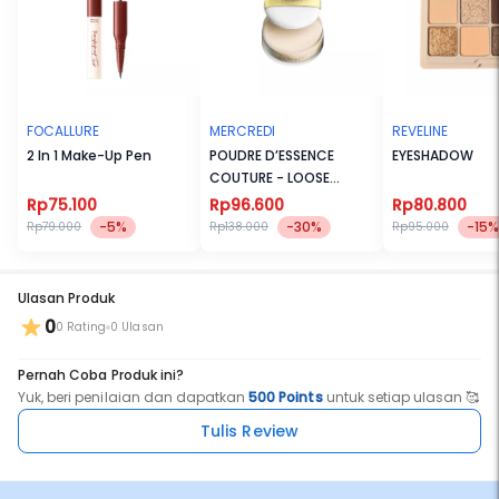
FOCALLURE
MERCREDI
REVELINE
2 In 1 Make-Up Pen
POUDRE D’ESSENCE
EYESHADOW
COUTURE - LOOSE
POWDER PDC
Rp75.100
Rp96.600
Rp80.800
-5%
-30%
-15%
Rp79.000
Rp138.000
Rp95.000
Ulasan Produk
0
0 Rating
0 Ulasan
Pernah Coba Produk ini?
Yuk, beri penilaian dan dapatkan
500 Points
untuk setiap ulasan 🥰
Tulis Review