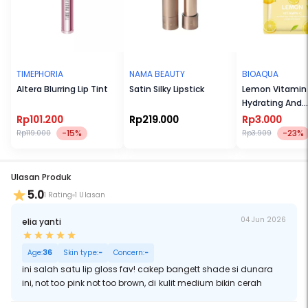
TIMEPHORIA
NAMA BEAUTY
BIOAQUA
Altera Blurring Lip Tint
Satin Silky Lipstick
Lemon Vitamin
Hydrating And
Brightening Es
Rp101.200
Rp219.000
Rp3.000
Mask
-15%
-23%
Rp119.000
Rp3.909
Ulasan Produk
5.0
1 Rating
1 Ulasan
04 Jun 2026
elia yanti
Age:
36
Skin type:
-
Concern:
-
ini salah satu lip gloss fav! cakep bangett shade si dunara
ini, not too pink not too brown, di kulit medium bikin cerah