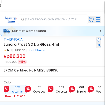
 |
E
kir
iah
8.8 ALL PRODUK LOKAL DISKON s.d. 70%
Dikirim ke
Alamat Kamu
TIMEPHORIA
Lunara Frost 3D Lip Gloss 4ml
5.0
1 Ulasan
Lihat Ulasan
Rp86.200
Rp99.000
-13%
BPOM Certified No.
NA11251301036
Color:
005
011
002
001
007
Artemis
Odyssey
Celesta
Mirelle
Veyra
Hemat
Rp12.800