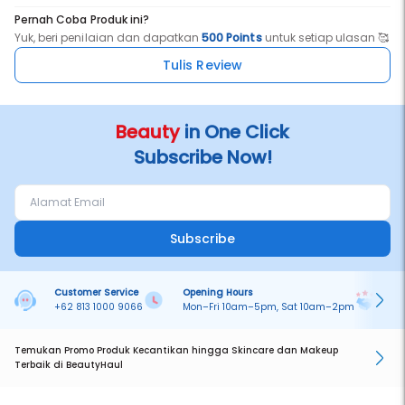
Pernah Coba Produk ini?
Yuk, beri penilaian dan dapatkan
500 Points
untuk setiap ulasan 🥰
Tulis Review
Beauty
in One Click
Subscribe Now!
Subscribe
Customer Service
Opening Hours
Pa
+62 813 1000 9066
Mon–Fri 10am–5pm, Sat 10am–2pm
On
Temukan Promo Produk Kecantikan hingga Skincare dan Makeup
Terbaik di BeautyHaul