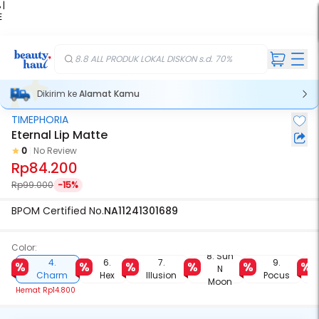
 |
E
kir
iah
8.8 ALL PRODUK LOKAL DISKON s.d. 70%
Dikirim ke
Alamat Kamu
TIMEPHORIA
Eternal Lip Matte
0
No Review
Rp84.200
Rp99.000
-15%
BPOM Certified No.
NA11241301689
Color:
8. Sun
4.
6.
7.
9.
N
Charm
Hex
Illusion
Pocus
Moon
Hemat
Rp14.800