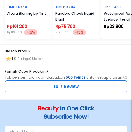
TIMEPHORIA
TIMEPHORIA
PINKFLASH
Altera Blurring Lip Tint
Pandora Cheek Liquid
Waterproof Au
Blush
Eyebrow Pencil
Rp101.200
Rp75.700
Rp23.900
-15%
-15%
Rp119.000
Rp89.000
Ulasan Produk
0
0 Rating
0 Ulasan
Pernah Coba Produk ini?
Yuk, beri penilaian dan dapatkan
500 Points
untuk setiap ulasan 🥰
Tulis Review
Beauty
in One Click
Subscribe Now!