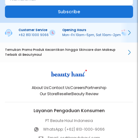
Subscribe
Customer Service
Opening Hours
Pa
+62 813 1000 9066
Mon–Fri 10am–5pm, Sat 10am–2pm
On
Temukan Promo Produk Kecantikan hingga Skincare dan Makeup
Terbaik di BeautyHaul
About Us
Contact Us
Careers
Partnership
Our Store
Reseller
Beauty Review
Layanan Pengaduan Konsumen
PT Beaute Haul Indonesia
WhatsApp:
(+62) 813-1000-9066
Email:
cs@beautyhaul.com