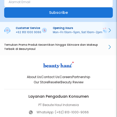
Subscribe
Customer Service
Opening Hours
Pa
+62 813 1000 9066
Mon–Fri 10am–5pm, Sat 10am–2pm
On
Temukan Promo Produk Kecantikan hingga Skincare dan Makeup
Terbaik di BeautyHaul
About Us
Contact Us
Careers
Partnership
Our Store
Reseller
Beauty Review
Layanan Pengaduan Konsumen
PT Beaute Haul Indonesia
WhatsApp:
(+62) 813-1000-9066