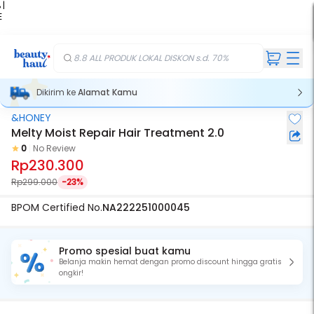
 |
E
kir
iah
8.8 ALL PRODUK LOKAL DISKON s.d. 70%
Dikirim ke
Alamat Kamu
&HONEY
Melty Moist Repair Hair Treatment 2.0
0
No Review
Rp230.300
Rp299.000
-23%
BPOM Certified No.
NA222251000045
Promo spesial buat kamu
Belanja makin hemat dengan promo discount hingga gratis
ongkir!