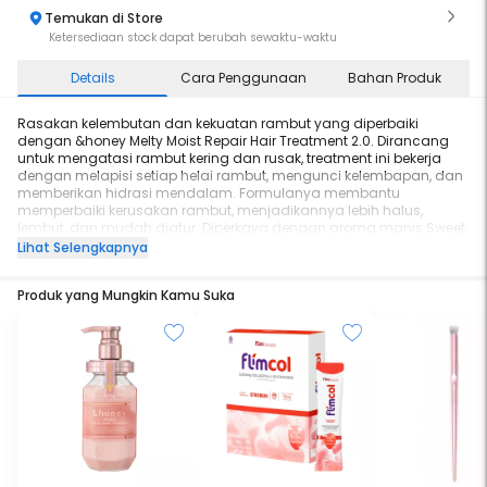
Temukan di Store
Ketersediaan stock dapat berubah sewaktu-waktu
Details
Cara Penggunaan
Bahan Produk
Rasakan kelembutan dan kekuatan rambut yang diperbaiki
dengan &honey Melty Moist Repair Hair Treatment 2.0. Dirancang
untuk mengatasi rambut kering dan rusak, treatment ini bekerja
dengan melapisi setiap helai rambut, mengunci kelembapan, dan
memberikan hidrasi mendalam. Formulanya membantu
memperbaiki kerusakan rambut, menjadikannya lebih halus,
lembut, dan mudah diatur. Diperkaya dengan aroma manis Sweet
Rose Honey, produk ini menghadirkan pengalaman perawatan
Lihat Selengkapnya
rambut yang mewah di rumah.
Produk yang Mungkin Kamu Suka