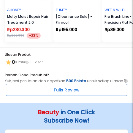
&HONEY
FLIMTY
WET N WILD
Melty Moist Repair Hair
[Cleanrance Sale] -
Pro Brush Line-
Treatment 2.0
Flimcol
Precision Flat F
Brush
Rp230.300
Rp195.000
Rp89.000
-23%
Rp299.000
Ulasan Produk
0
0 Rating
0 Ulasan
Pernah Coba Produk ini?
Yuk, beri penilaian dan dapatkan
500 Points
untuk setiap ulasan 🥰
Tulis Review
Beauty
in One Click
Subscribe Now!