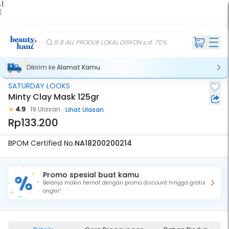
 |
E
kir
iah
8.8 ALL PRODUK LOKAL DISKON s.d. 70%
Dikirim ke
Alamat Kamu
SATURDAY LOOKS
Minty Clay Mask 125gr
4.9
19 Ulasan
Lihat Ulasan
Rp133.200
BPOM Certified No.
NA18200200214
Promo spesial buat kamu
Belanja makin hemat dengan promo discount hingga gratis
ongkir!