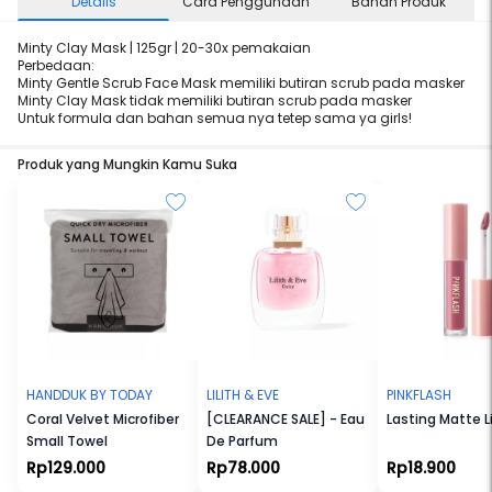
Details
Cara Penggunaan
Bahan Produk
Minty Clay Mask | 125gr | 20-30x pemakaian
Perbedaan:
Minty Gentle Scrub Face Mask memiliki butiran scrub pada masker
Minty Clay Mask tidak memiliki butiran scrub pada masker
Untuk formula dan bahan semua nya tetep sama ya girls!
Produk yang Mungkin Kamu Suka
HANDDUK BY TODAY
LILITH & EVE
PINKFLASH
Coral Velvet Microfiber
[CLEARANCE SALE] - Eau
Lasting Matte 
Small Towel
De Parfum
Rp129.000
Rp78.000
Rp18.900