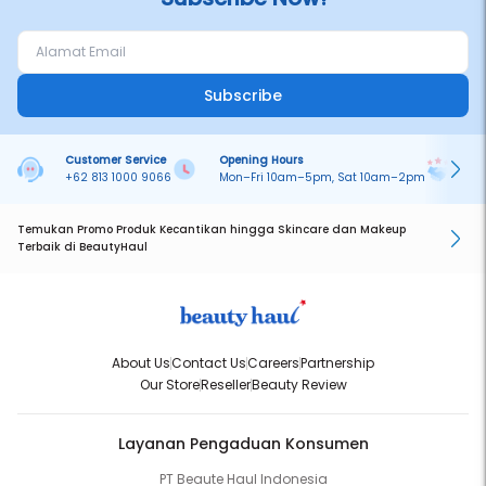
Subscribe
Customer Service
Opening Hours
Pa
+62 813 1000 9066
Mon–Fri 10am–5pm, Sat 10am–2pm
On
Temukan Promo Produk Kecantikan hingga Skincare dan Makeup
Terbaik di BeautyHaul
About Us
Contact Us
Careers
Partnership
Our Store
Reseller
Beauty Review
Layanan Pengaduan Konsumen
PT Beaute Haul Indonesia