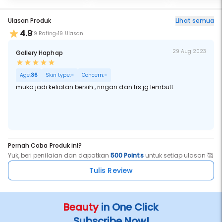
Ulasan Produk
Lihat semua
4.9
19 Rating
19 Ulasan
29 Aug 2023
Gallery Haphap
Age:
36
Skin type:
-
Concern:
-
muka jadi keliatan bersih , ringan dan trs jg lembutt
Pernah Coba Produk ini?
Yuk, beri penilaian dan dapatkan
500 Points
untuk setiap ulasan 🥰
Tulis Review
Beauty
in One Click
Subscribe Now!