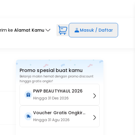
irim ke
Alamat Kamu
Masuk / Daftar
Promo spesial buat kamu
Belanja makin hemat dengan promo discount
hingga gratis ongkir!
PWP BEAUTYHAUL 2026
Hingga
31 Des 2026
Voucher Gratis Ongkir
15RB (Only on Website)
Hingga
31 Agu 2026