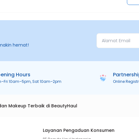
makin hemat!
ening Hours
Partnersh
n–Fri 10am–5pm, Sat 10am–2pm
Online Regist
dan Makeup Terbaik di BeautyHaul
Layanan Pengaduan Konsumen