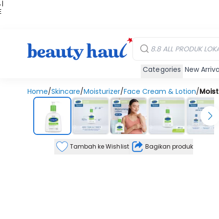
 |
E
kir
iah
Categories
New Arriva
Home
/
Skincare
/
Moisturizer
/
Face Cream & Lotion
/
Moist
Tambah ke Wishlist
Bagikan produk