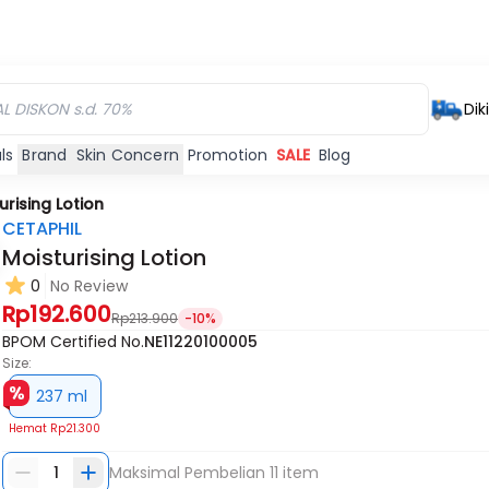
Dik
ls
Brand
Skin Concern
Promotion
SALE
Blog
urising Lotion
CETAPHIL
Moisturising Lotion
0
No Review
Rp192.600
Rp213.900
-10%
BPOM Certified No.
NE11220100005
Size:
237 ml
Hemat
Rp21.300
1
Maksimal Pembelian
11
item