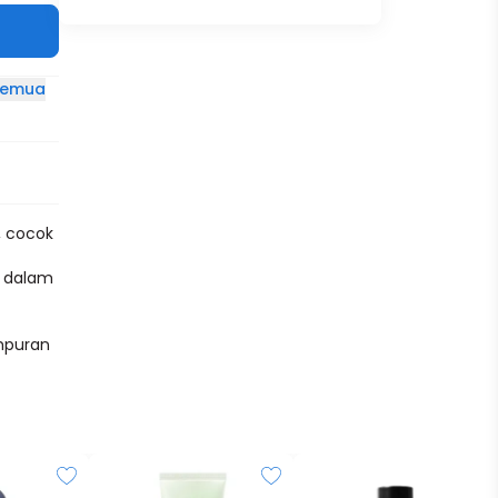
 semua
, cocok
a dalam
ampuran