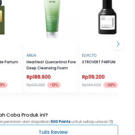
ANUA
ELVICTO
 de Parfum
Heartleaf Quercetinol Pore
XTROVERT PARFUM
Deep Cleansing Foam
Rp188.600
Rp119.200
23%
Rp214.286
-12%
Rp149.000
-20%
ah Coba Produk ini?
eri penilaian dan dapatkan
500 Points
untuk setiap ulasan 🥰
Tulis Review