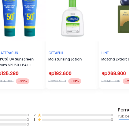
ATERASUN
CETAPHIL
HINT
 PCS] UV Sunscreen
Moisturising Lotion
Matcha Extrait
rum SPF 50+ PA++
p125.280
Rp192.600
Rp268.800
184.000
-32%
Rp213.900
-10%
Rp349.000
-
Pern
0
2
0
Yuk, b
0
1
0
0