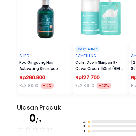
SHRD
SOMETHINC
AM
Red Gingseng Hair
Calm Down Skinpair R-
[2
Activating Shampoo
Cover Cream 50ml (BIG
Se
SIZE)
Rp280.800
Rp127.700
R
Rp319.000
-12%
Rp218.900
-42%
Rp
Ulasan Produk
0
/5
5
4
3