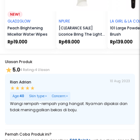
kulit.
Cocok untuk Ibu Hamil dan Menyusui. Cocok untuk Vegetarian dan
Vegan. Tidak Melalui Uji Coba terhadap Hewan. Tanpa Bahan yang
Membahayakan Eksistensi Terumbu Karang. Tersertifikasi Halal.
GLAD2GLOW
NPURE
LA GIRL & LA C
Peach Brightening
[CLEARANCE SALE]
101 Large Powde
Micellar Water Wipes
Licorice Bring The Light
Brush
Cleanser
Rp19.000
Rp69.000
Rp139.000
Ulasan Produk
5.0
4 Rating
4 Ulasan
10 Aug 2023
Rian Adrian
Age:
40
Skin type:
-
Concern:
-
Wangi rempah-rempah yang hangat. Nyaman dipakai dan
tidak meninggalkan bekas di baju.
Pernah Coba Produk ini?