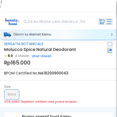
 |
E
kir
iah
8.8 ALL PRODUK LOKAL DISKON s.d. 70%
Dikirim ke
Alamat Kamu
SENSATIA BOTANICALS
Stok Habis
Molucca Spice Natural Deodorant
5.0
4 Ulasan
Lihat Ulasan
Rp165.000
BPOM Certified No.
NA18200900043
Size:
50ml
STOK HABIS! Dapatkan notifikasi saat produk tersedia
Promo spesial buat kamu