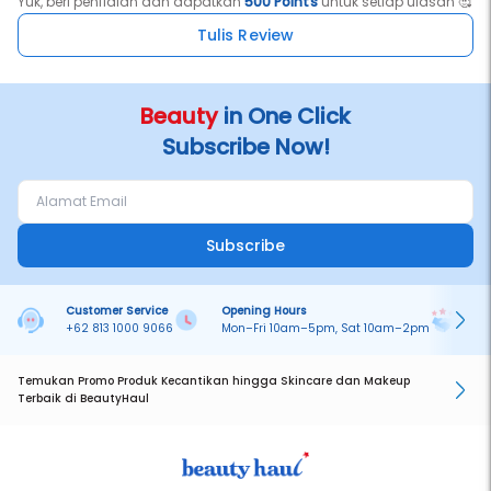
Yuk, beri penilaian dan dapatkan
500 Points
untuk setiap ulasan 🥰
Tulis Review
Beauty
in One Click
Subscribe Now!
Subscribe
Customer Service
Opening Hours
Pa
+62 813 1000 9066
Mon–Fri 10am–5pm, Sat 10am–2pm
On
Temukan Promo Produk Kecantikan hingga Skincare dan Makeup
Terbaik di BeautyHaul