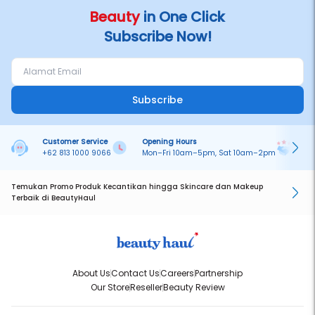
Beauty
in One Click
Subscribe Now!
Subscribe
Customer Service
Opening Hours
Pa
+62 813 1000 9066
Mon–Fri 10am–5pm, Sat 10am–2pm
On
Temukan Promo Produk Kecantikan hingga Skincare dan Makeup
Terbaik di BeautyHaul
About Us
Contact Us
Careers
Partnership
Our Store
Reseller
Beauty Review