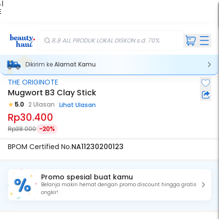
 |
E
kir
iah
8.8 ALL PRODUK LOKAL DISKON s.d. 70%
Dikirim ke
Alamat Kamu
THE ORIGINOTE
Mugwort B3 Clay Stick
5.0
2 Ulasan
Lihat Ulasan
Rp30.400
Rp38.000
-20%
BPOM Certified No.
NA11230200123
Promo spesial buat kamu
Belanja makin hemat dengan promo discount hingga gratis
ongkir!