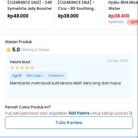
[CLEARANCE SALE] - 24K
[CLEARANCE SALE] -
Hyalu-BHA Micel
Symwhite Jelly Booster
Cica - B5 Soothing
Water
Essence Toner
Rp48.000
Rp38.000
Rp38.400
-20
Rp48.000
Ulasan Produk
5.0
2 Rating
2 Ulasan
26 Nov 2024
naura auul
Age:
0
Skin type:
-
Concern:
-
Membantu membuat kulit terasa lebih kencang dan halus
Pernah Coba Produk ini?
Yuk, beri penilaian dan dapatkan
500 Points
untuk setiap ulasan 🥰
Tulis Review