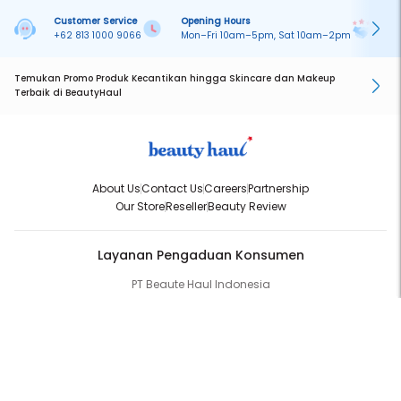
Customer Service
Opening Hours
Pa
+62 813 1000 9066
Mon–Fri 10am–5pm, Sat 10am–2pm
On
Temukan Promo Produk Kecantikan hingga Skincare dan Makeup
Terbaik di BeautyHaul
About Us
Contact Us
Careers
Partnership
Our Store
Reseller
Beauty Review
Layanan Pengaduan Konsumen
PT Beaute Haul Indonesia
WhatsApp:
(+62) 813-1000-9066
Email:
cs@beautyhaul.com
Direktorat Jenderal Perlindungan Konsumen dan Tertib Niaga
Kementrian Perdagangan Republik Indonesia