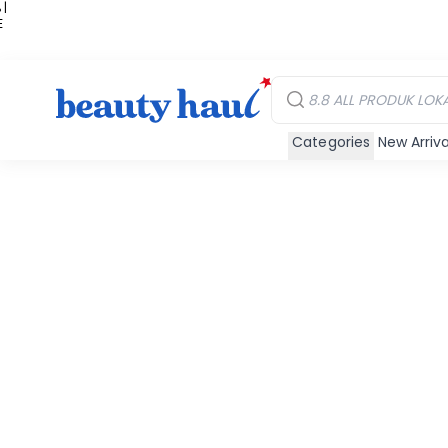
 |
E
kir
iah
Categories
New Arriva