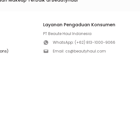
dan Makeup Terbaik di BeautyHaul
Layanan Pengaduan Konsumen
PT Beaute Haul Indonesia
WhatsApp:
(+62) 813-1000-9066
ions)
Email:
cs@beautyhaul.com
Direktorat Jenderal Perlindungan Konsumen dan Te
olicy
Kementrian Perdagangan Republik Indonesia
WhatsApp:
(+62) 853-1111-1010
Follow us!
Copyright ©2026 PT BEAUTE HAUL INDONESIA