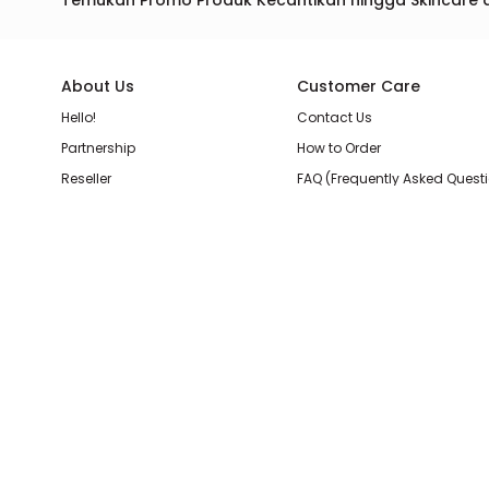
Temukan Promo Produk Kecantikan hingga Skincare 
About Us
Customer Care
Hello!
Contact Us
Partnership
How to Order
Reseller
FAQ (Frequently Asked Quest
Join Our Team
Membership Loyalty Points
Store Location
Shipping, Delivery, & Return P
Beauty Review
Terms & Conditions
Privacy Policy
Pilihan Pembayaran