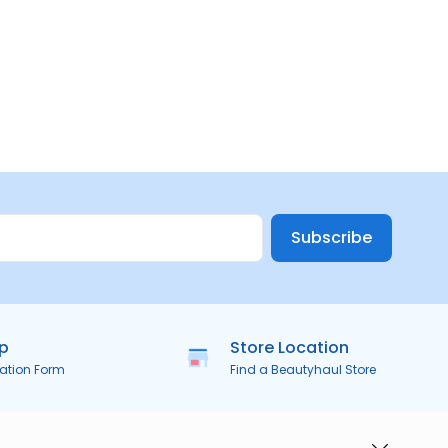
Subscribe
ip
Store Location
ration Form
Find a Beautyhaul Store