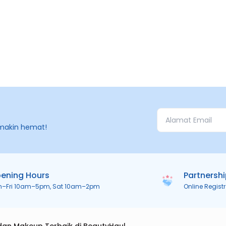
makin hemat!
ening Hours
Partnersh
n–Fri 10am–5pm, Sat 10am–2pm
Online Regist