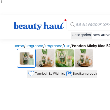
 |
E
kir
iah
Categories
New Arriva
Home
/
Fragrance
/
Fragrance
/
EDP
/
Pandan Sticky Rice 5
Tambah ke Wishlist
Bagikan produk