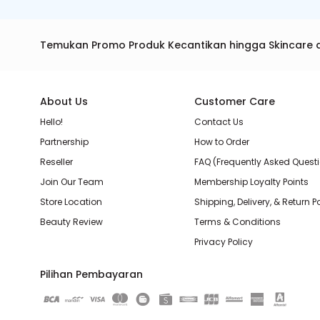
Temukan Promo Produk Kecantikan hingga Skincare 
About Us
Customer Care
Hello!
Contact Us
Partnership
How to Order
Reseller
FAQ (Frequently Asked Quest
Join Our Team
Membership Loyalty Points
Store Location
Shipping, Delivery, & Return P
Beauty Review
Terms & Conditions
Privacy Policy
Pilihan Pembayaran