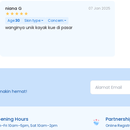
niana G
07 Jan 2025
t Kering, Sensitif
Age:
30
Skin type:
-
Concern:
-
wanginya unik kayak kue di pasar
makin hemat!
ening Hours
Partnersh
n–Fri 10am–5pm, Sat 10am–2pm
Online Regist