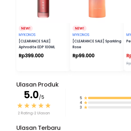
MYKONOS
MYKONOS
M
[CLEARANCE SALE]
[CLEARANCE SALE] Sparkling
Pe
Aphrodite EDP 100ML
Rose
Rp399.000
Rp99.000
R
Rp
Ulasan Produk
5.0
/5
5
4
3
2 Rating
2 Ulasan
Ulasan Terbaru