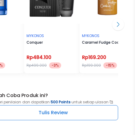
MYKONOS
MYKONOS
Conquer
Caramel Fudge Cookie EDP
Rp484.100
Rp169.200
3%
Rp499.000
-3%
Rp199.000
-15%
ah Coba Produk ini?
eri penilaian dan dapatkan
500 Points
untuk setiap ulasan 🥰
Tulis Review