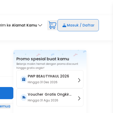
irim ke
Alamat Kamu
Masuk / Daftar
Promo spesial buat kamu
Belanja makin hemat dengan promo discount
hingga gratis ongkir!
PWP BEAUTYHAUL 2026
Hingga
31 Des 2026
Voucher Gratis Ongkir
15RB (Only on Website)
Hingga
31 Agu 2026
 semua