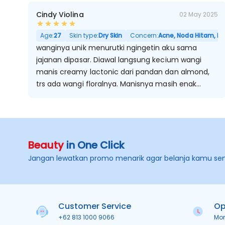
Cindy Violina
02 May 2025
Age:
27
Skin type:
Dry Skin
Concern:
Acne, Noda Hitam, Kuli
wanginya unik menurutki ngingetin aku sama
jajanan dipasar. Diawal langsung kecium wangi
manis creamy lactonic dari pandan dan almond,
trs ada wangi floralnya. Manisnya masih enak
menurutku gak bikin eneg, lumayan awet juga
tahan sekitar 6 jam
Beauty
in One Click
Jangan lewatkan promo menarik agar belanja kamu se
Customer Service
Op
+62 813 1000 9066
Mo