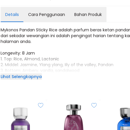
Details
Cara Penggunaan
Bahan Produk
Mykonos Pandan Sticky Rice adalah parfum beras ketan pandan
dari sekadar wewangian ini adalah pengingat harian tentang 
halaman anda.
Longevity: 8 Jam
1. Top: Rice, Almond, Lactonic
2. ⁠Middel: Jasmine, Ylang ylang, Iily of the valley, Pandan
3. ⁠Bottom: Ambery, vanilla, sandalwood
Lihat Selengkapnya