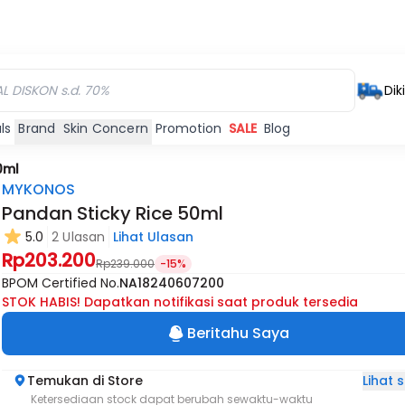
Dik
ls
Brand
Skin Concern
Promotion
SALE
Blog
0ml
MYKONOS
Pandan Sticky Rice 50ml
5.0
2 Ulasan
Lihat Ulasan
Rp203.200
Rp239.000
-15%
BPOM Certified No.
NA18240607200
STOK HABIS! Dapatkan notifikasi saat produk tersedia
Beritahu Saya
Lihat
Temukan di Store
Ketersediaan stock dapat berubah sewaktu-waktu