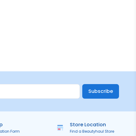
Subscribe
ip
Store Location
ration Form
Find a Beautyhaul Store