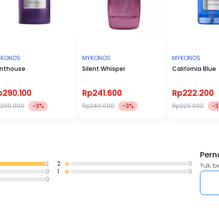
YKONOS
MYKONOS
MYKONOS
nthouse
Silent Whisper
California Blue
p290.100
Rp241.600
Rp222.200
299.000
-3%
Rp249.000
-3%
Rp229.000
-
Pern
2
2
0
Yuk, b
0
1
0
0