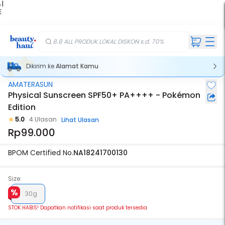
 |
E
kir
iah
8.8 ALL PRODUK LOKAL DISKON s.d. 70%
Dikirim ke
Alamat Kamu
AMATERASUN
Stok Habis
Physical Sunscreen SPF50+ PA++++ - Pokémon
Edition
5.0
4 Ulasan
Lihat Ulasan
Rp99.000
BPOM Certified No.
NA18241700130
Size:
30g
STOK HABIS! Dapatkan notifikasi saat produk tersedia