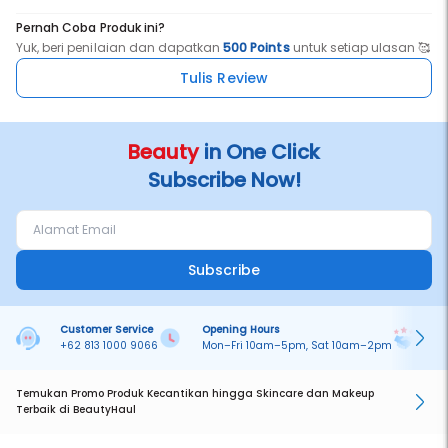
Pernah Coba Produk ini?
Yuk, beri penilaian dan dapatkan
500 Points
untuk setiap ulasan 🥰
Tulis Review
Beauty
in One Click
Subscribe Now!
Subscribe
Customer Service
Opening Hours
Pa
+62 813 1000 9066
Mon–Fri 10am–5pm, Sat 10am–2pm
On
Temukan Promo Produk Kecantikan hingga Skincare dan Makeup
Terbaik di BeautyHaul