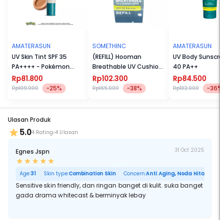
AMATERASUN
SOMETHINC
AMATERASUN
UV Skin Tint SPF 35
(REFILL) Hooman
UV Body Sunscr
PA++++ - Pokémon
Breathable UV Cushion
40 PA++
Edition
Cover SPF35 PA++++
Rp81.800
Rp102.300
Rp84.500
-25%
-38%
-36
Rp109.000
Rp165.000
Rp132.000
Ulasan Produk
5.0
4 Rating
4 Ulasan
31 Oct 2025
Egnes Jspn
Age:
31
Skin type:
Combination Skin
Concern:
Anti Aging, Noda Hitam, Acn
Sensitive skin friendly, dan ringan banget di kulit. suka banget
gada drama whitecast & berminyak lebay