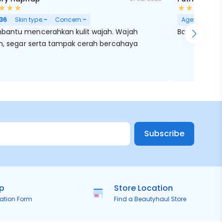
36
Skin type:
-
Concern:
-
Age:
24
Ski
antu mencerahkan kulit wajah. Wajah
Baguss nih di
ih, segar serta tampak cerah bercahaya
Subscribe
ip
Store Location
ration Form
Find a Beautyhaul Store