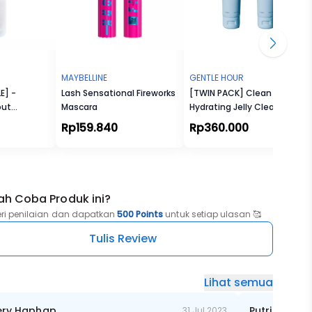
e posisi
las
ali
tuk deep
MAYBELLINE
GENTLE HOUR
E] -
Lash Sensational Fireworks
[TWIN PACK] Clean Start
out
Mascara
Hydrating Jelly Cleanser
er,
Rp159.840
Rp360.000
e,
ceryl
henyl
ah Coba Produk ini?
eryl
haride
eri penilaian dan dapatkan
500 Points
untuk setiap ulasan 🥰
Tulis Review
Lihat semua
ery Haphap
Putri G
31 Jul 2023