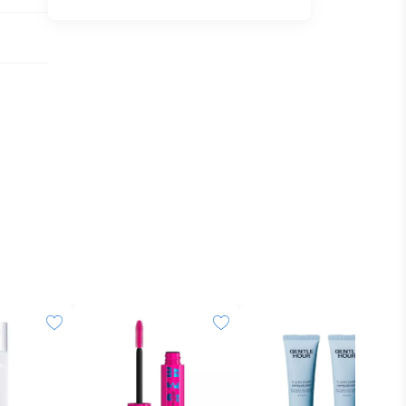
ngga
 yang
a sabun