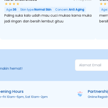
nyak, Pori Besar
Age:
36
Skin type:
Normal Skin
Concern:
Anti Aging
Age:
Paling suka kalo udah mau cuci mukaa karna muka
memb
jadi ringan dan bersih lembut gituu
bers
makin hemat!
ening Hours
Partnersh
n–Fri 10am–5pm, Sat 10am–2pm
Online Regist