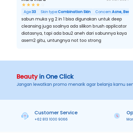
Age:
33
Skin type:
Combination Skin
Concern:
Acne, Bermi
sabun muka yg 2 in 1 bisa digunakan untuk deep
cleansing juga soalnya ada silikon brush applicator
diatasnya, tapi ada bau2 aneh dari sabunnya kaya
asem2 gitu, untungnya not too strong
Beauty
in One Click
Jangan lewatkan promo menarik agar belanja kamu se
Customer Service
Op
+62 813 1000 9066
Mo