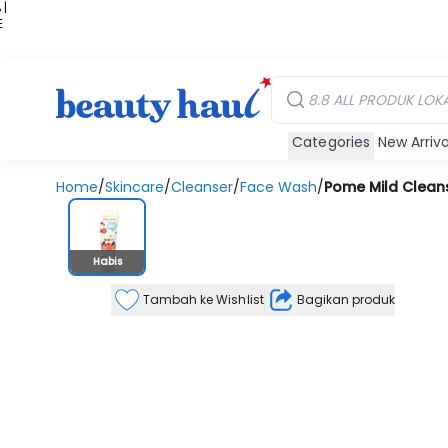
 |
E
kir
iah
Categories
New Arriva
Home
/
Skincare
/
Cleanser
/
Face Wash
/
Pome Mild Clean
Stok Habis
Habis
Tambah ke Wishlist
Bagikan produk