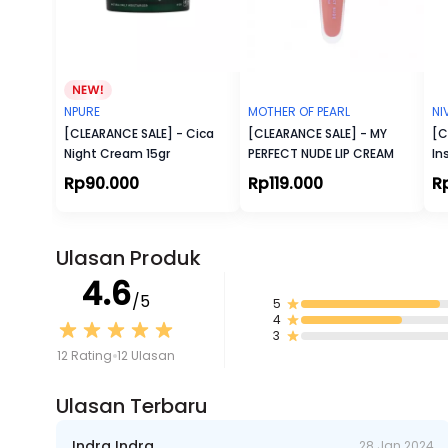
NPURE
MOTHER OF PEARL
NI
[CLEARANCE SALE] - Cica
[CLEARANCE SALE] - MY
[C
Night Cream 15gr
PERFECT NUDE LIP CREAM
In
Rp90.000
Rp119.000
R
Ulasan Produk
4.6
/5
5
4
3
12 Rating
12 Ulasan
Ulasan Terbaru
Indra Indra
28 Jan 2024