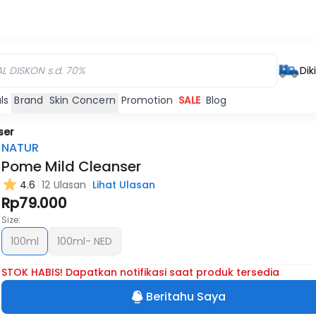
Dik
ls
Brand
Skin Concern
Promotion
SALE
Blog
ser
NATUR
Pome Mild Cleanser
4.6
12 Ulasan
Lihat Ulasan
Rp79.000
Size:
100ml
100ml- NED
STOK HABIS! Dapatkan notifikasi saat produk tersedia
Beritahu Saya