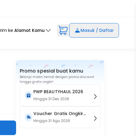
irim ke
Alamat Kamu
Masuk / Daftar
Promo spesial buat kamu
Belanja makin hemat dengan promo discount
hingga gratis ongkir!
PWP BEAUTYHAUL 2026
Hingga
31 Des 2026
Voucher Gratis Ongkir
15RB (Only on Website)
Hingga
31 Agu 2026