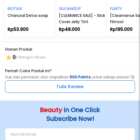
BIOTALK
SEA MAKEUP
FLIMTY
Charcoal Detox soap
[CLEARANCE SALE] - Slick
[Cleanrance Sa
Cover Jelly Tint
Flimcol
Rp53.900
Rp48.000
Rp195.000
Ulasan Produk
0
0 Rating
0 Ulasan
Pernah Coba Produk ini?
Yuk, beri penilaian dan dapatkan
500 Points
untuk setiap ulasan 🥰
Tulis Review
Beauty
in One Click
Subscribe Now!