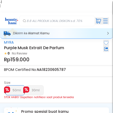
 |
E
kir
iah
8.8 ALL PRODUK LOKAL DISKON s.d. 70%
Dikirim ke
Alamat Kamu
MYRA
Stok Habis
Purple Musk Extrait De Parfum
0
No Review
Rp159.000
BPOM Certified No.
NA18230605787
Size:
50ml
30ml
STOK HABIS! Dapatkan notifikasi saat produk tersedia
Promo spesial buat kamu