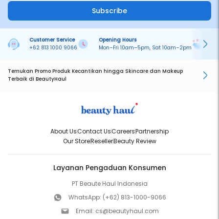
Subscribe
Customer Service
Opening Hours
Pa
+62 813 1000 9066
Mon–Fri 10am–5pm, Sat 10am–2pm
On
Temukan Promo Produk Kecantikan hingga Skincare dan Makeup
Terbaik di BeautyHaul
About Us
Contact Us
Careers
Partnership
Our Store
Reseller
Beauty Review
Layanan Pengaduan Konsumen
PT Beaute Haul Indonesia
WhatsApp:
(+62) 813-1000-9066
Email:
cs@beautyhaul.com