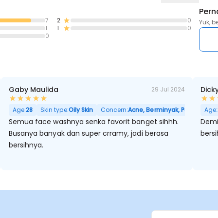
Pern
7
2
0
Yuk, b
1
1
0
0
Gaby Maulida
Dick
29 Jul 2024
nyak, Pori Besar
Age:
28
Skin type:
Oily Skin
Concern:
Acne, Berminyak, Pori Besar
Age:
Semua face washnya senka favorit banget sihhh.
Demi
Busanya banyak dan super crramy, jadi berasa
bersi
bersihnya.