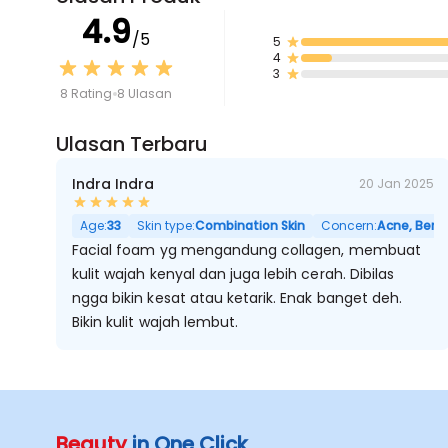
4.9
/5
5
4
3
8 Rating
8 Ulasan
Ulasan Terbaru
Indra Indra
20 Jan 2025
Age:
33
Skin type:
Combination Skin
Concern:
Acne, Bermi
Facial foam yg mengandung collagen, membuat
kulit wajah kenyal dan juga lebih cerah. Dibilas
ngga bikin kesat atau ketarik. Enak banget deh.
Bikin kulit wajah lembut.
Beauty
in One Click