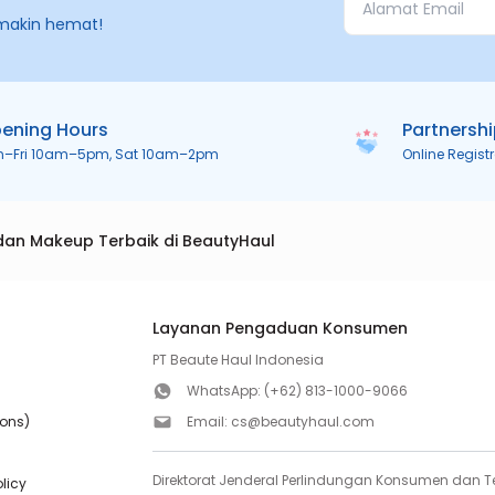
makin hemat!
ening Hours
Partnersh
n–Fri 10am–5pm, Sat 10am–2pm
Online Regist
dan Makeup Terbaik di BeautyHaul
Layanan Pengaduan Konsumen
PT Beaute Haul Indonesia
WhatsApp:
(+62) 813-1000-9066
ions)
Email:
cs@beautyhaul.com
Direktorat Jenderal Perlindungan Konsumen dan Te
olicy