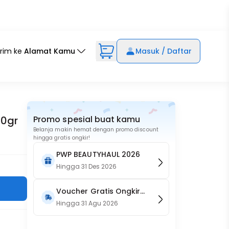
irim ke
Alamat Kamu
Masuk / Daftar
20gr
Promo spesial buat kamu
Belanja makin hemat dengan promo discount
hingga gratis ongkir!
PWP BEAUTYHAUL 2026
Hingga
31 Des 2026
Voucher Gratis Ongkir
15RB (Only on Website)
Hingga
31 Agu 2026