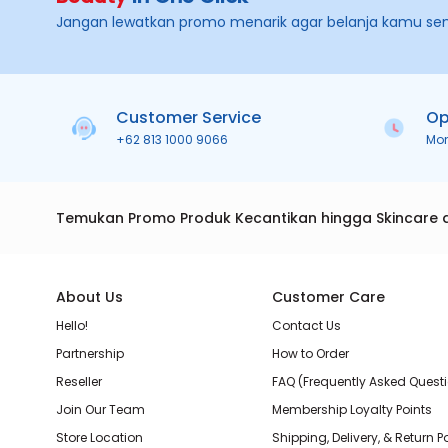
Jangan lewatkan promo menarik agar belanja kamu se
Customer Service
Op
+62 813 1000 9066
Mo
Temukan Promo Produk Kecantikan hingga Skincare 
About Us
Customer Care
Hello!
Contact Us
Partnership
How to Order
Reseller
FAQ (Frequently Asked Quest
Join Our Team
Membership Loyalty Points
Store Location
Shipping, Delivery, & Return P