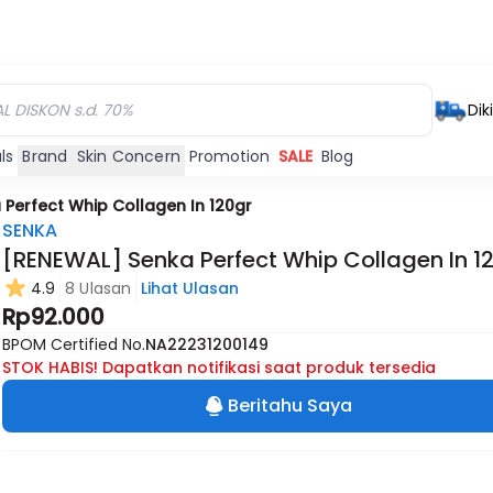
Dik
ls
Brand
Skin Concern
Promotion
SALE
Blog
Perfect Whip Collagen In 120gr
SENKA
[RENEWAL] Senka Perfect Whip Collagen In 1
4.9
8 Ulasan
Lihat Ulasan
Rp92.000
BPOM Certified No.
NA22231200149
STOK HABIS! Dapatkan notifikasi saat produk tersedia
Beritahu Saya