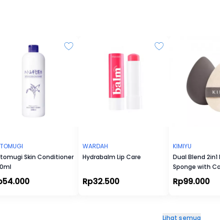
TOMUGI
WARDAH
KIMIYU
tomugi Skin Conditioner
Hydrabalm Lip Care
Dual Blend 2in1
0ml
Sponge with C
p54.000
Rp32.500
Rp99.000
Lihat semua