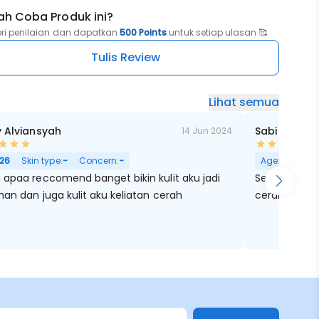
ah Coba Produk ini?
eri penilaian dan dapatkan
500 Points
untuk setiap ulasan 🥰
Tulis Review
Lihat semua
y Alviansyah
Sabi YK
14 Jun 2024
26
Skin type:
-
Concern:
-
Age:
27
Skin
 apaa reccomend banget bikin kulit aku jadi
Senka terbaik
han dan juga kulit aku keliatan cerah
cerah setia