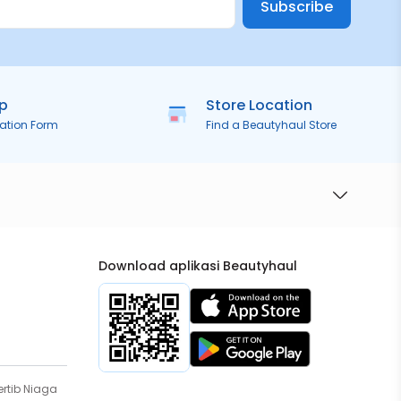
Subscribe
ip
Store Location
ration Form
Find a Beautyhaul Store
Download aplikasi Beautyhaul
rtib Niaga