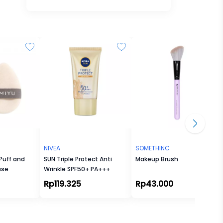
NIVEA
SOMETHINC
 Puff and
SUN Triple Protect Anti
Makeup Brush
ase
Wrinkle SPF50+ PA+++
Rp119.325
Rp43.000