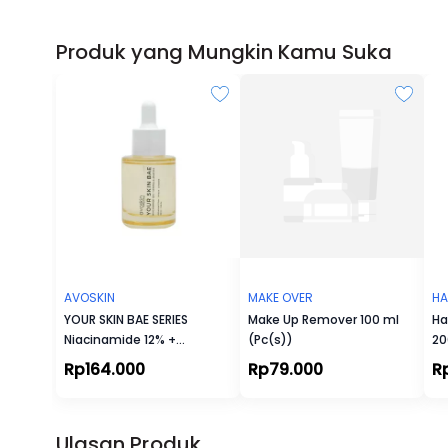
Produk yang Mungkin Kamu Suka
AVOSKIN
MAKE OVER
HA
YOUR SKIN BAE SERIES
Make Up Remover 100 ml
Ha
Niacinamide 12% +
(Pc(s))
20
Centella
Rp164.000
Rp79.000
R
Ulasan Produk