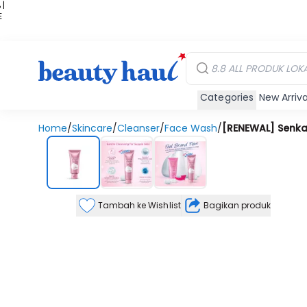
 |
E
kir
iah
Categories
New Arriva
Home
/
Skincare
/
Cleanser
/
Face Wash
/
[RENEWAL] Senka 
Tambah ke Wishlist
Bagikan produk