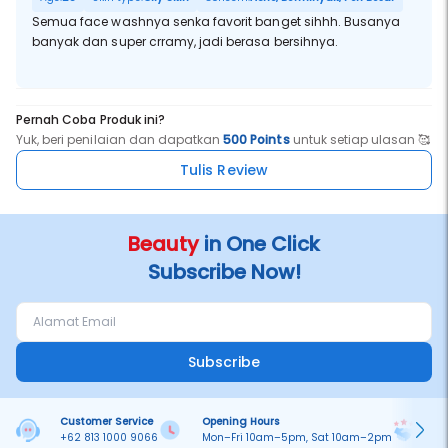
Semua face washnya senka favorit banget sihhh. Busanya
banyak dan super crramy, jadi berasa bersihnya.
Pernah Coba Produk ini?
Yuk, beri penilaian dan dapatkan
500 Points
untuk setiap ulasan 🥰
Tulis Review
Beauty
in One Click
Subscribe Now!
Subscribe
Customer Service
Opening Hours
Pa
+62 813 1000 9066
Mon–Fri 10am–5pm, Sat 10am–2pm
On