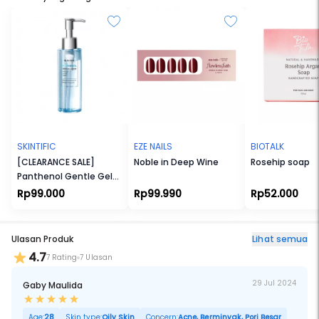
SKINTIFIC
EZE NAILS
BIOTALK
[CLEARANCE SALE]
Noble in Deep Wine
Rosehip soap
Panthenol Gentle Gel
Cleanser
Rp99.000
Rp99.990
Rp52.000
Ulasan Produk
Lihat semua
4.7
7 Rating
7 Ulasan
29 Jul 2024
Gaby Maulida
Age:
28
Skin type:
Oily Skin
Concern:
Acne, Berminyak, Pori Besar