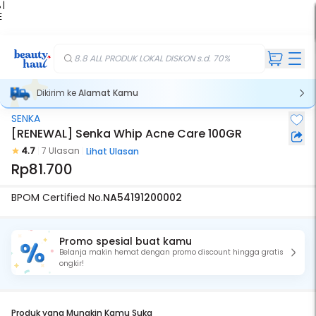
 |
E
kir
iah
8.8 ALL PRODUK LOKAL DISKON s.d. 70%
Dikirim ke
Alamat Kamu
SENKA
[RENEWAL] Senka Whip Acne Care 100GR
4.7
7 Ulasan
Lihat Ulasan
Rp81.700
BPOM Certified No.
NA54191200002
Promo spesial buat kamu
Belanja makin hemat dengan promo discount hingga gratis
ongkir!
Produk yang Mungkin Kamu Suka