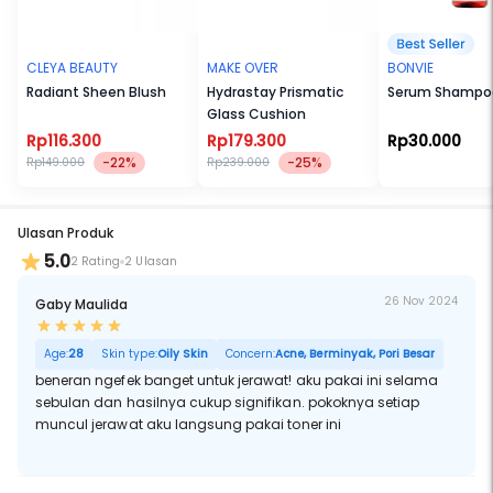
komedo.
- Menyeimbangkan Produksi Minyak: Succinic Acid membantu
mengatur produksi sebum, mengurangi minyak berlebih dan
CLEYA BEAUTY
MAKE OVER
BONVIE
membuat kulit lebih bersinar.
Radiant Sheen Blush
Hydrastay Prismatic
Serum Shampoo
Glass Cushion
- Menenangkan dan Menenangkan: Formulanya dirancang untuk
menenangkan dan meredakan iritasi pada kulit, sehingga cocok
Rp116.300
Rp179.300
Rp30.000
untuk area yang sensitif.
-22%
-25%
Rp149.000
Rp239.000
- Mencegah Jerawat : Penggunaan teratur membantu mencegah
pembentukan noda baru dan menjaga kulit lebih bersih.
Ulasan Produk
5.0
2 Rating
2 Ulasan
26 Nov 2024
Gaby Maulida
Age:
28
Skin type:
Oily Skin
Concern:
Acne, Berminyak, Pori Besar
beneran ngefek banget untuk jerawat! aku pakai ini selama
sebulan dan hasilnya cukup signifikan. pokoknya setiap
muncul jerawat aku langsung pakai toner ini