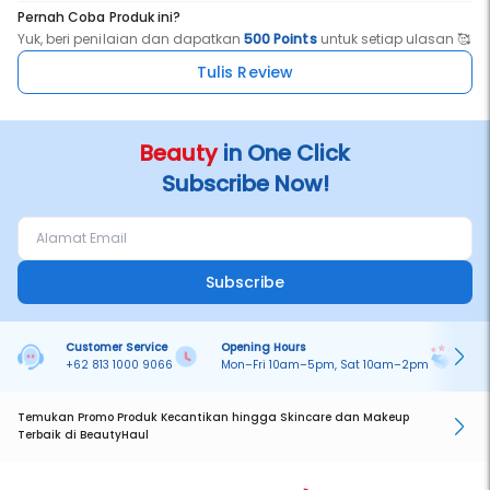
Pernah Coba Produk ini?
Yuk, beri penilaian dan dapatkan
500 Points
untuk setiap ulasan 🥰
Tulis Review
Beauty
in One Click
Subscribe Now!
Subscribe
Customer Service
Opening Hours
Pa
+62 813 1000 9066
Mon–Fri 10am–5pm, Sat 10am–2pm
On
Temukan Promo Produk Kecantikan hingga Skincare dan Makeup
Terbaik di BeautyHaul