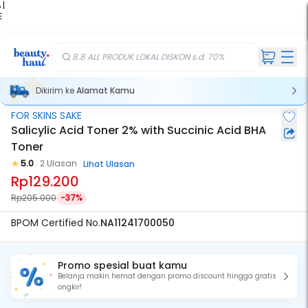
 |
E
kir
iah
8.8 ALL PRODUK LOKAL DISKON s.d. 70%
Dikirim ke
Alamat Kamu
FOR SKINS SAKE
Salicylic Acid Toner 2% with Succinic Acid BHA
Toner
5.0
2 Ulasan
Lihat Ulasan
Rp129.200
Rp205.000
-37%
BPOM Certified No.
NA11241700050
Promo spesial buat kamu
Belanja makin hemat dengan promo discount hingga gratis
ongkir!