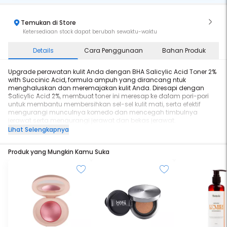
Temukan di Store
Ketersediaan stock dapat berubah sewaktu-waktu
Details
Cara Penggunaan
Bahan Produk
Upgrade perawatan kulit Anda dengan BHA Salicylic Acid Toner 2%
with Succinic Acid, formula ampuh yang dirancang ntuk
menghaluskan dan meremajakan kulit Anda. Diresapi dengan
Salicylic Acid 2%, membuat toner ini meresap ke dalam pori-pori
untuk membantu membersihkan sel-sel kulit mati, serta efektif
mengurangi munculnya komedo dan mencegah timbulnya
jerawat serta mengurangi jerawat dan bekas jerawat.
Lihat Selengkapnya
Selain mengandung Salicylic Acid 2% Produk ini juga di perkaya
Succinic Acid bahan yang ampuh namun gentle serta dapat
Produk yang Mungkin Kamu Suka
membantu menyeimbangkan produksi minyak. Formula ini tidak
hanya membuat kulit menjadi lebih bersih dan halus, tetapi juga
membantu menjaga keseimbangan kelembapan alami kulit,
sehingga kulit Anda tampak fresh dan glowing.
Manfaat :
- Menghaluskan dan membersihkan kulit wajah : Salicylic Acid
bekerja untuk menyerap kedalam dan permukaan kulit serta
membuka pori-pori yang tersumbat, mengatasi jerawat dan