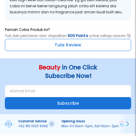
coba ini bener bener langsung jatuh cinta sih karena dia
busanya minim dan no fragrance jadi aman buat kulit aku
yg berjerawat dan sensitive ini, dibilas ga bikin kering sama
sekali, nyamaan pool polan
Pernah Coba Produk ini?
Yuk, beri penilaian dan dapatkan
500 Points
untuk setiap ulasan 🥰
Tulis Review
Beauty
in One Click
Subscribe Now!
Subscribe
Customer Service
Opening Hours
Pa
+62 813 1000 9066
Mon–Fri 10am–5pm, Sat 10am–2pm
On