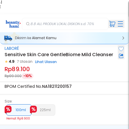
 |
E
kir
iah
8.8 ALL PRODUK LOKAL DISKON s.d. 70%
Dikirim ke
Alamat Kamu
LABORÉ
Sensitive Skin Care GentleBiome Mild Cleanser
4.9
7 Ulasan
Lihat Ulasan
Rp89.100
Rp99.000
-10%
BPOM Certified No.
NA18211200157
Size:
100ml
225ml
Hemat
Rp9.900