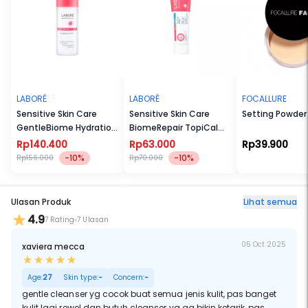
LABORÉ
LABORÉ
FOCALLURE
Sensitive Skin Care
Sensitive Skin Care
Setting Powder
GentleBiome Hydration
BiomeRepair TopiCalm
Toner
Cream 20 mL
Rp140.400
Rp63.000
Rp39.900
-10%
-10%
Rp156.000
Rp70.000
Ulasan Produk
Lihat semua
4.9
7 Rating
7 Ulasan
05 Oct 2025
xaviera mecca
Age:
27
Skin type:
-
Concern:
-
gentle cleanser yg cocok buat semua jenis kulit, pas banget
kulit lagi rewel dan butuh cleanser yg ga bikin ketarik, pas