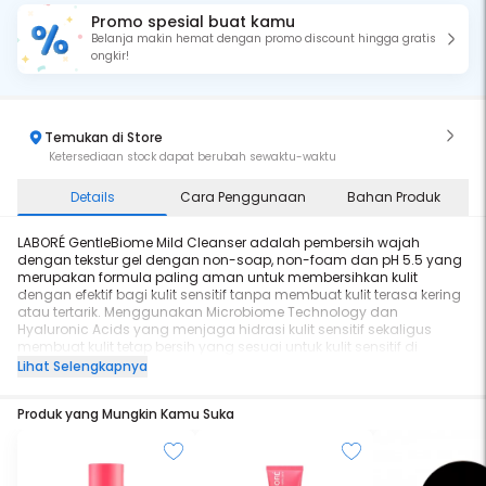
Promo spesial buat kamu
Belanja makin hemat dengan promo discount hingga gratis
ongkir!
Temukan di Store
Ketersediaan stock dapat berubah sewaktu-waktu
Details
Cara Penggunaan
Bahan Produk
LABORÉ GentleBiome Mild Cleanser adalah pembersih wajah
dengan tekstur gel dengan non-soap, non-foam dan pH 5.5 yang
merupakan formula paling aman untuk membersihkan kulit
dengan efektif bagi kulit sensitif tanpa membuat kulit terasa kering
atau tertarik. Menggunakan Microbiome Technology dan
Hyaluronic Acids yang menjaga hidrasi kulit sensitif sekaligus
membuat kulit tetap bersih yang sesuai untuk kulit sensitif di
negara tropis.
Lihat Selengkapnya
Produk yang Mungkin Kamu Suka