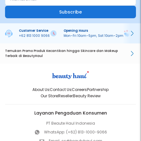
Subscribe
Customer Service
Opening Hours
Pa
+62 813 1000 9066
Mon–Fri 10am–5pm, Sat 10am–2pm
On
Temukan Promo Produk Kecantikan hingga Skincare dan Makeup
Terbaik di BeautyHaul
About Us
Contact Us
Careers
Partnership
Our Store
Reseller
Beauty Review
Layanan Pengaduan Konsumen
PT Beaute Haul Indonesia
WhatsApp:
(+62) 813-1000-9066
Email:
cs@beautyhaul.com