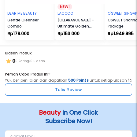
DEAR ME BEAUTY
LACOCO
O'SWEET SINGA
Gentle Cleanser
[CLEARANCE SALE] -
OSWEET Sharin
Combo
Ultimate Golden
Package
Swallow Facial Foam
Rp178.000
Rp153.000
Rp1.949.995
Ulasan Produk
0
0 Rating
0 Ulasan
Pernah Coba Produk ini?
Yuk, beri penilaian dan dapatkan
500 Points
untuk setiap ulasan 🥰
Tulis Review
Beauty
in One Click
Subscribe Now!