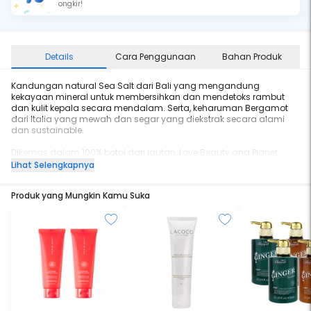
ongkir!
Details
Cara Penggunaan
Bahan Produk
Kandungan natural Sea Salt dari Bali yang mengandung
kekayaan mineral untuk membersihkan dan mendetoks rambut
dan kulit kepala secara mendalam. Serta, keharuman Bergamot
dari Italia yang mewah dan segar yang diekstrak secara alami
dan sustainable.
Dikemas dalam 100% botol dari lautan, Love Beauty and Planet
merupakan vegan-certified, bebas dari pewarna, silikon, dan
Lihat Selengkapnya
paraben. Tentunya juga bebas dari rasa bersalah, karena kami
mendukung cruelty-free, sehingga kami tidak mengujikan produk
Produk yang Mungkin Kamu Suka
kami pada hewan.
More info: lovebeautyandplanet.com/id