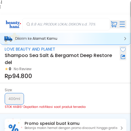
 |
E
kir
iah
8.8 ALL PRODUK LOKAL DISKON s.d. 70%
Dikirim ke
Alamat Kamu
LOVE BEAUTY AND PLANET
Stok Habis
Shampoo Sea Salt & Bergamot Deep Restore
del
0
No Review
Rp94.800
Size:
400ml
STOK HABIS! Dapatkan notifikasi saat produk tersedia
Promo spesial buat kamu
Belanja makin hemat dengan promo discount hingga gratis