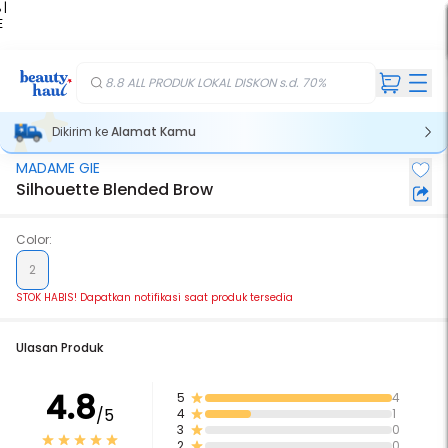
 |
E
kir
iah
8.8 ALL PRODUK LOKAL DISKON s.d. 70%
Dikirim ke
Alamat Kamu
MADAME GIE
Stok Habis
Silhouette Blended Brow
Color:
2
STOK HABIS! Dapatkan notifikasi saat produk tersedia
Ulasan Produk
4.8
5
4
/5
4
1
3
0
2
0