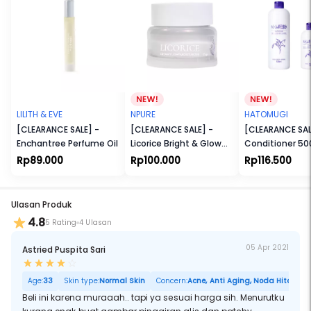
LILITH & EVE
NPURE
HATOMUGI
[CLEARANCE SALE] -
[CLEARANCE SALE] -
[CLEARANCE SALE
Enchantree Perfume Oil
Licorice Bright & Glow
Conditioner 5
Creamy
[FREE Skin
Rp89.000
Rp100.000
Rp116.500
Light Moisturizer
conditioning 2
Ulasan Produk
4.8
5 Rating
4 Ulasan
05 Apr 2021
Astried Puspita Sari
Age:
33
Skin type:
Normal Skin
Concern:
Acne, Anti Aging, Noda Hitam, Po
Beli ini karena muraaah.. tapi ya sesuai harga sih. Menurutku