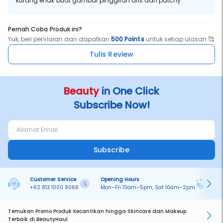
kurang enak buat gambar pinggiran alis dan patchy
Pernah Coba Produk ini?
Yuk, beri penilaian dan dapatkan
500 Points
untuk setiap ulasan 🥰
Tulis Review
Beauty
in One Click
Subscribe Now!
Subscribe
Customer Service
Opening Hours
Pa
+62 813 1000 9066
Mon–Fri 10am–5pm, Sat 10am–2pm
On
Temukan Promo Produk Kecantikan hingga Skincare dan Makeup
Terbaik di BeautyHaul