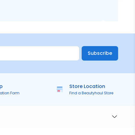
Subscribe
ip
Store Location
ration Form
Find a Beautyhaul Store