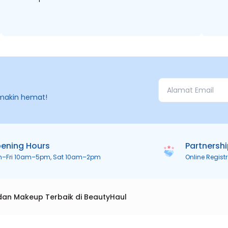
makin hemat!
ening Hours
Partnersh
n–Fri 10am–5pm, Sat 10am–2pm
Online Regist
dan Makeup Terbaik di BeautyHaul