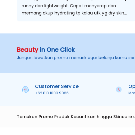
runny dan lightweight. Cepat menyerap dan
memang ckup hydrating tp kalau utk yg dry skin
mungkin kurang. Jujur kenapa rate 3 dan not
recommend? aku gatau mgkn kulitku yg lagi
sensitif? tp jujur rada jarang bgt aku pake
hydrating serum bisa cekit2 dan merah2 kdg
Beauty
in One Click
berasa "burn" di area sensitif (area hidung). Pdhl
biasanya HA serum paling aman apalagi kalo kulit
Jangan lewatkan promo menarik agar belanja kamu se
lg acting up :') huft
Customer Service
Op
+62 813 1000 9066
Mo
Temukan Promo Produk Kecantikan hingga Skincare 