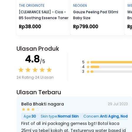
THE ORIGINOTE
NEOGEN
WE
[CLEARANCE SALE] - Cica -
Gauze Peeling Pad 130ml
We
B5 Soothing Essence Toner
Baby Size
Br
Rp38.000
Rp799.000
R
Ulasan Produk
4.8
/5
5
4
3
24 Rating
24 Ulasan
Ulasan Terbaru
Bella Bhakti nagara
29 Jul 2023
Age:
30
Skin type:
Normal Skin
Concern:
Anti Aging, Noda 
First of all ini packaging gemess bgt! Botol kaca
25ml yg tebel kokoh gt. Texturenya water based jd