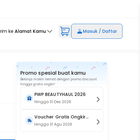
irim ke
Alamat Kamu
Masuk / Daftar
Promo spesial buat kamu
Belanja makin hemat dengan promo discount
hingga gratis ongkir!
PWP BEAUTYHAUL 2026
Hingga
31 Des 2026
Voucher Gratis Ongkir
15RB (Only on Website)
Hingga
31 Agu 2026