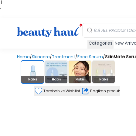
 |
E
kir
iah
Categories
New Arriva
Home
/
Skincare
/
Treatment
/
Face Serum
/
SkinMate Seru
Stok Habis
Habis
Habis
Habis
Habis
Tambah ke Wishlist
Bagikan produk