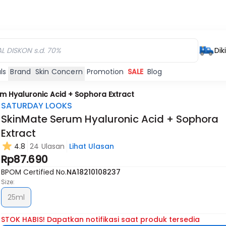
Dik
ls
Brand
Skin Concern
Promotion
SALE
Blog
m Hyaluronic Acid + Sophora Extract
SATURDAY LOOKS
SkinMate Serum Hyaluronic Acid + Sophora
Extract
4.8
24 Ulasan
Lihat Ulasan
Rp87.690
BPOM Certified No.
NA18210108237
Size:
25ml
STOK HABIS! Dapatkan notifikasi saat produk tersedia