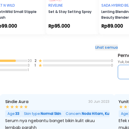
T N WILD
REVELINE
SADA HYBRID B
tnWild Small Stipple
Set & Stay Setting Spray
Lenting Blendi
ush
Beauty Blender
p99.000
Rp95.000
Rp89.000
Lihat semua
Pern
20
2
0
Yuk, b
3
1
0
1
Sindie Aura
Yuni
30 Jun 2023
Hitam, Pori Besar
Age:
33
Skin type:
Normal Skin
Concern:
Noda Hitam, Kulit Kering, P
Age:
Serum nya ngebantu banget bikin kulit akuu
Efek
lembab parahh
muk