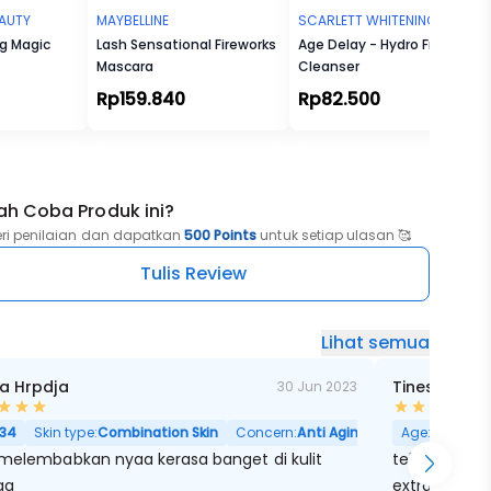
EAUTY
MAYBELLINE
SCARLETT WHITENING
ng Magic
Lash Sensational Fireworks
Age Delay - Hydro Fresh
Mascara
Cleanser
Rp159.840
Rp82.500
ah Coba Produk ini?
eri penilaian dan dapatkan
500 Points
untuk setiap ulasan 🥰
Tulis Review
Lihat semua
ta Hrpdja
Tinesyah Sy
30 Jun 2023
ori Besar
34
Skin type:
Combination Skin
Concern:
Anti Aging, Kulit Kering, Pori 
Age:
29
Skin
 melembabkan nyaa kerasa banget di kulit
tekstur ski
aa
extractnya 