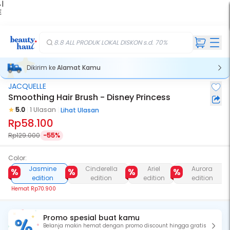
 |
E
kir
iah
8.8 ALL PRODUK LOKAL DISKON s.d. 70%
Dikirim ke
Alamat Kamu
JACQUELLE
Smoothing Hair Brush - Disney Princess
5.0
1 Ulasan
Lihat Ulasan
Rp58.100
Rp129.000
-55%
Color:
Jasmine
Cinderella
Ariel
Aurora
edition
edition
edition
edition
Hemat
Rp70.900
Promo spesial buat kamu
Belanja makin hemat dengan promo discount hingga gratis