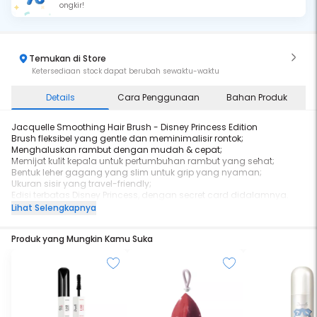
ongkir!
Temukan di Store
Ketersediaan stock dapat berubah sewaktu-waktu
Details
Cara Penggunaan
Bahan Produk
Jacquelle Smoothing Hair Brush - Disney Princess Edition
Brush fleksibel yang gentle dan meminimalisir rontok;
Menghaluskan rambut dengan mudah & cepat;
Memijat kulit kepala untuk pertumbuhan rambut yang sehat;
Bentuk leher gagang yang slim untuk grip yang nyaman;
Ukuran sisir yang travel-friendly;
Edisi terbatas Disney Princess, dengan secret card didalamnya.
Lihat Selengkapnya
Tampil cantik dengan rambut badai di setiap momen! Jacquelle
Smoothing Hair Brush Disney Princess Edition telah hadir! Memilih
Produk yang Mungkin Kamu Suka
sisir yang tepat itu penting, COBALAH! dan kamu pasti akan
merasakan perbedaannya, hanya dalam sekali sisiran!
Rambutmu adalah mahkotamu, jadi kenakanlah seperti seorang
princess!
Tersedia dalam 4 varian:
Disney Princess Ariel;