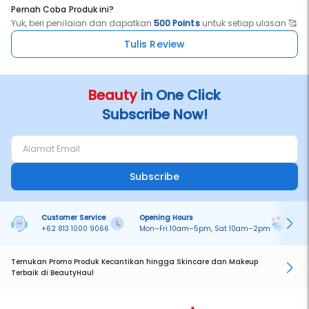
wear it like a princess!
Pernah Coba Produk ini?
Yuk, beri penilaian dan dapatkan
500 Points
untuk setiap ulasan 🥰
Available in 4 variants:
Disney Princess Ariel;
Tulis Review
Disney Princess Aurora;
Disney Princess Cinderella;
Disney Princess Jasmine.
Suitable for : All hair types and conditions, wet or dry.
Beauty
in One Click
Subscribe Now!
How to Use:
Brush your hair as usual;
Gently massage scalp with brush bristles for relaxing effect;
For stubborn knots, untangle gradually from edge to the roots.
Subscribe
Customer Service
Opening Hours
Pa
+62 813 1000 9066
Mon–Fri 10am–5pm, Sat 10am–2pm
On
Temukan Promo Produk Kecantikan hingga Skincare dan Makeup
Terbaik di BeautyHaul