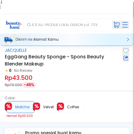
 |
E
kir
iah
8.8 ALL PRODUK LOKAL DISKON s.d. 70%
Dikirim ke
Alamat Kamu
JACQUELLE
EggGang Beauty Sponge - Spons Beauty
Blender Makeup
0
No Review
Rp43.500
Rp79.000
-45%
Color:
Matcha
Velvet
Coffee
Hemat
Rp35.500
Promo spesial buat kamu