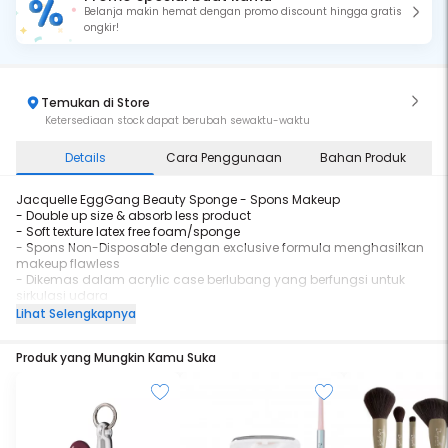
Belanja makin hemat dengan promo discount hingga gratis
ongkir!
Temukan di Store
Ketersediaan stock dapat berubah sewaktu-waktu
Details
Cara Penggunaan
Bahan Produk
Jacquelle EggGang Beauty Sponge - Spons Makeup
- Double up size & absorb less product
- Soft texture latex free foam/sponge
- Spons Non-Disposable dengan exclusive formula menghasilkan
makeup flawless
- Dikemas dalam acrylic case berlubang yang berfungsi untuk
sirkulasi udara
- Kemasan acrylic dilengkapi hanger yang mempermudah
Lihat Selengkapnya
penyimpanan
- Keringkan sponge terlebih dahulu sebelum ditutup rapat
Produk yang Mungkin Kamu Suka
Beauty sponge latex free yang lembut dan bouncy dengan bentuk
ergonomis untuk menjangkau area wajah dengan maksimal
dilengkapi dengan case akrilik yang menjaga kehigienisan dan
mempermudah penyimpanan beauty sponge.