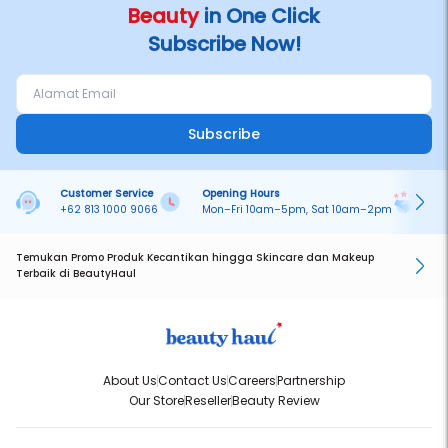
Beauty
in One Click
Subscribe Now!
Subscribe
Customer Service
Opening Hours
Pa
+62 813 1000 9066
Mon–Fri 10am–5pm, Sat 10am–2pm
On
Temukan Promo Produk Kecantikan hingga Skincare dan Makeup
Terbaik di BeautyHaul
About Us
Contact Us
Careers
Partnership
Our Store
Reseller
Beauty Review