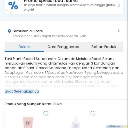
Promo spesial buat kamu
Belanja makin hemat dengan promo discount hingga gratis
ongkir!
Temukan di Store
Ketersediaan stock dapat berubah sewaktu-waktu
Details
Cara Penggunaan
Bahan Produk
Tavi Plant-Based Squalane + Ceramide Moisture Boost Serum
merupakan serum yang diformulasikan dengan 3 kandungan
bahan aktif Plant-Based Squalane, Encapsulated Ceramide, dan
Adaptogen Mushroom (Albatrellus Mushroom) yang bekerja secara
sinergis untuk menjaga skin immunity, sehingga dapat
mengembalikan kesehatan skin barrier. Skin immunity dapat
menurun akibat paparan agresor eksternal (seperti polusi, radiasi,
panas, serta paparan AC yang berlebihan) dan menyebabkan kulit
Lihat Selengkapnya
menjadi kering, timbul dry patch, dan lebih sensitif. Kandungan
Plant-Based Squalane dapat meningkatkan 24%* kelembapan
Produk yang Mungkin Kamu Suka
kulit dan mengurangi 65%* dry patch pada kulit, sehingga kulit
terjaga dari fenomena penguapan air dari dalam kulit
(Transepidermal Water Loss) dan terhidrasi secara instan.
Dikombinasikan dengan Encapsulated Ceramide yang mampu
melepaskan Ceramide secara perlahan pada kulit, sehingga