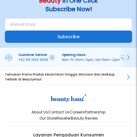
Beauty
in One Click
Subscribe Now!
Subscribe
Customer Service
Opening Hours
Pa
+62 813 1000 9066
Mon–Fri 10am–5pm, Sat 10am–2pm
On
Temukan Promo Produk Kecantikan hingga Skincare dan Makeup
Terbaik di BeautyHaul
About Us
Contact Us
Careers
Partnership
Our Store
Reseller
Beauty Review
Layanan Pengaduan Konsumen