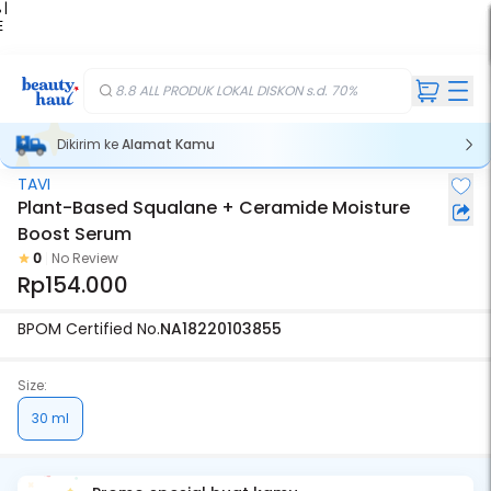
 |
E
kir
iah
8.8 ALL PRODUK LOKAL DISKON s.d. 70%
Dikirim ke
Alamat Kamu
TAVI
Plant-Based Squalane + Ceramide Moisture
Boost Serum
0
No Review
Rp154.000
BPOM Certified No.
NA18220103855
Size:
30 ml