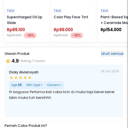
Indonesia selama 14 hari
TAVI
TAVI
TAVI
Supercharged Oil Lip
Color Play Face Tint
Plant-Based S
Glide
+ Ceramide Moi
Boost Serum
Rp89.100
Rp99.000
Rp154.000
-10%
-10%
Rp99.000
Rp110.000
Ulasan Produk
Lihat semua
4.9
7 Rating
7 Ulasan
19 Jun 2024
Dicky Alviansyah
Age:
26
Skin type:
-
Concern:
-
Ih bagusss Pertama kali coba licin di muka tapi bener bener
bikin muka tuh bersihhh
Pernah Coba Produk ini?