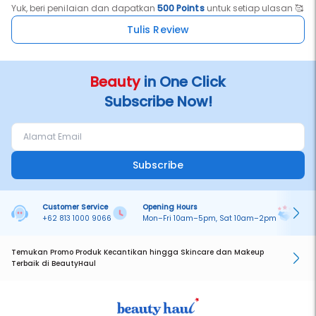
Yuk, beri penilaian dan dapatkan
500 Points
untuk setiap ulasan 🥰
Tulis Review
Beauty
in One Click
Subscribe Now!
Subscribe
Customer Service
Opening Hours
Pa
+62 813 1000 9066
Mon–Fri 10am–5pm, Sat 10am–2pm
On
Temukan Promo Produk Kecantikan hingga Skincare dan Makeup
Terbaik di BeautyHaul