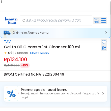
 |
E
kir
iah
8.8 ALL PRODUK LOKAL DISKON s.d. 70%
Dikirim ke
Alamat Kamu
TAVI
Gel to Oil Cleanser 1st Cleanser 100 ml
4.9
7 Ulasan
Lihat Ulasan
Rp134.100
Rp149.000
-10%
BPOM Certified No.
NA18221200449
Promo spesial buat kamu
Belanja makin hemat dengan promo discount hingga gratis
ongkir!