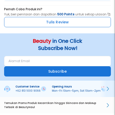
Pernah Coba Produk ini?
Yuk, beri penilaian dan dapatkan
500 Points
untuk setiap ulasan 🥰
Tulis Review
Beauty
in One Click
Subscribe Now!
Subscribe
Customer Service
Opening Hours
Pa
+62 813 1000 9066
Mon–Fri 10am–5pm, Sat 10am–2pm
On
Temukan Promo Produk Kecantikan hingga Skincare dan Makeup
Terbaik di BeautyHaul