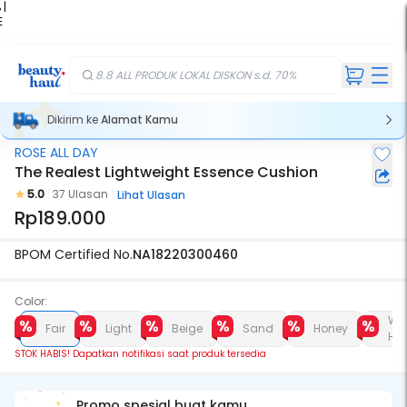
 |
E
kir
iah
8.8 ALL PRODUK LOKAL DISKON s.d. 70%
Dikirim ke
Alamat Kamu
ROSE ALL DAY
Stok Habis
The Realest Lightweight Essence Cushion
5.0
37 Ulasan
Lihat Ulasan
Rp189.000
BPOM Certified No.
NA18220300460
Color:
Wa
Fair
Light
Beige
Sand
Honey
Ho
STOK HABIS! Dapatkan notifikasi saat produk tersedia
Promo spesial buat kamu