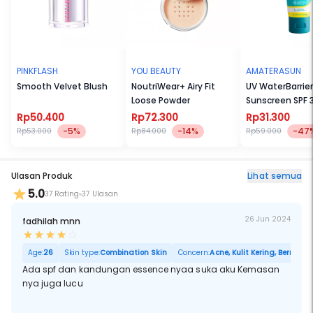
PINKFLASH
YOU BEAUTY
AMATERASUN
Smooth Velvet Blush
NoutriWear+ Airy Fit
UV WaterBarrier
Loose Powder
Sunscreen SPF 
PA++++
Rp50.400
Rp72.300
Rp31.300
-5%
-14%
-47
Rp53.000
Rp84.000
Rp59.000
Ulasan Produk
Lihat semua
5.0
37 Rating
37 Ulasan
26 Jun 2024
fadhilah mnn
Age:
26
Skin type:
Combination Skin
Concern:
Acne, Kulit Kering, Berminya
Ada spf dan kandungan essence nyaa suka aku Kemasan
nya juga lucu