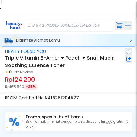
 |
E
kir
iah
8.8 ALL PRODUK LOKAL DISKON s.d. 70%
Dikirim ke
Alamat Kamu
FINALLY FOUND YOU
Triple Vitamin B-Arrier + Peach + Snail Mucin
Soothing Essence Toner
0
No Review
Rp124.200
Rp165.500
-25%
BPOM Certified No.
NA18251204577
Promo spesial buat kamu
Belanja makin hemat dengan promo discount hingga gratis
ongkir!