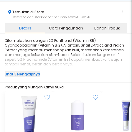
Temukan di Store
Ketersediaan stock dapat berubah sewaktu-waktu
Details
Cara Penggunaan
Bahan Produk
Diformulasikan dengan 2% Panthenol (Vitamin B5),
Cyanocobalamin (Vitamin B12), Allantoin, Snail Extract, and Peach
Extract yang mampu menenangkan kulit, meredakan kemerahan
dan menjaga kekuatan skin-barrier.Selain itu, kandungan aktif
seperti 5% Niacinamide (Vitamin B3) dapat membuat kulit wajah
tampak sehat, cerah dan bercahaya.
Lihat Selengkapnya
Netto : 100 mL
Produk yang Mungkin Kamu Suka
BPOM : NA18251204577
Selain kulit kusam dan berjerawat, permasalahan kulit seperti skin-
barrier rusak dan kulit kering menjadi salah satu masalah kulit
yang banyak ditemukan di Indonesia oleh sebab itu, product yang
tepat adalah Triple Vitamin B-Arrier + Peach + Snail Mucin Intensive
Soothing Essence Toner.