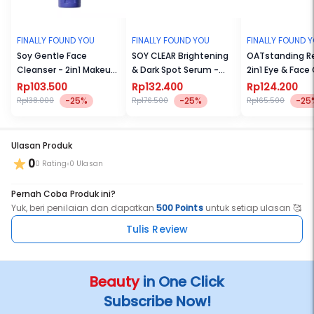
FINALLY FOUND YOU
FINALLY FOUND YOU
FINALLY FOUND 
Soy Gentle Face
SOY CLEAR Brightening
OATstanding Re
Cleanser - 2in1 Makeup
& Dark Spot Serum -
2in1 Eye & Fac
Remover dan Sabun
Serum Mencerahkan
Krim untuk Mat
Rp103.500
Rp132.400
Rp124.200
Cuci Muka pH-Balanced
dan Noda Hitam Untuk
dan Kerutan 2
-25%
-25%
-25
Rp138.000
Rp176.500
Rp165.500
Untuk Semua Jenis Kulit
Semua Jenis Kulit 20ml
100mL
Ulasan Produk
0
0 Rating
0 Ulasan
Pernah Coba Produk ini?
Yuk, beri penilaian dan dapatkan
500 Points
untuk setiap ulasan 🥰
Tulis Review
Beauty
in One Click
Subscribe Now!