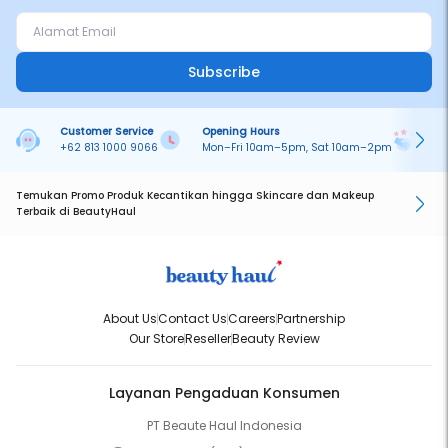
Subscribe
Customer Service
Opening Hours
Pa
+62 813 1000 9066
Mon–Fri 10am–5pm, Sat 10am–2pm
On
Temukan Promo Produk Kecantikan hingga Skincare dan Makeup
Terbaik di BeautyHaul
About Us
Contact Us
Careers
Partnership
Our Store
Reseller
Beauty Review
Layanan Pengaduan Konsumen
PT Beaute Haul Indonesia