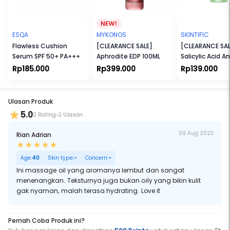
Vegan. Tidak Melalui Uji Coba terhadap Hewan. Tanpa Bahan yang
Membahayakan Eksistensi Terumbu Karang. Tersertifikasi Halal.
ESQA
MYKONOS
SKINTIFIC
Flawless Cushion
[CLEARANCE SALE]
[CLEARANCE SAL
Serum SPF 50+ PA+++
Aphrodite EDP 100ML
Salicylic Acid A
Serum
Rp185.000
Rp399.000
Rp139.000
Ulasan Produk
5.0
2 Rating
2 Ulasan
09 Aug 2023
Rian Adrian
Age:
40
Skin type:
-
Concern:
-
Ini massage oil yang aromanya lembut dan sangat
menenangkan. Teksturnya juga bukan oily yang bikin kulit
gak nyaman, malah terasa hydrating. Love it
Pernah Coba Produk ini?