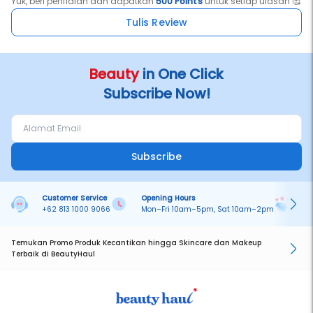
Yuk, beri penilaian dan dapatkan
500 Points
untuk setiap ulasan 🥰
Tulis Review
Beauty
in One Click
Subscribe Now!
Subscribe
Customer Service
Opening Hours
Pa
+62 813 1000 9066
Mon–Fri 10am–5pm, Sat 10am–2pm
On
Temukan Promo Produk Kecantikan hingga Skincare dan Makeup
Terbaik di BeautyHaul