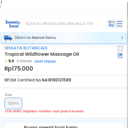
 |
E
kir
iah
8.8 ALL PRODUK LOKAL DISKON s.d. 70%
Dikirim ke
Alamat Kamu
SENSATIA BOTANICALS
Stok Habis
Tropical Wildflower Massage Oil
5.0
2 Ulasan
Lihat Ulasan
Rp175.000
BPOM Certified No.
NA18190121589
Size:
150ml
STOK HABIS! Dapatkan notifikasi saat produk tersedia
Promo spesial buat kamu