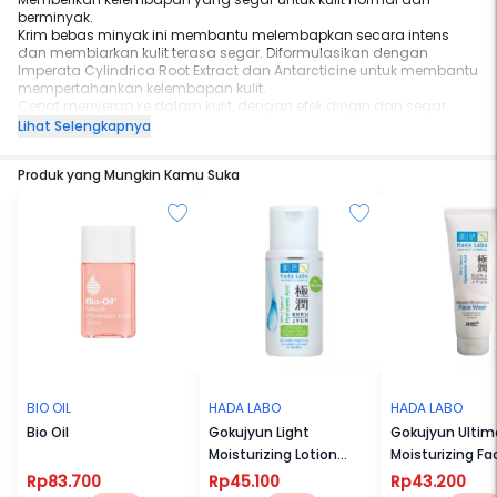
berminyak.
Krim bebas minyak ini membantu melembapkan secara intens
dan membiarkan kulit terasa segar. Diformulasikan dengan
Imperata Cylindrica Root Extract dan Antarcticine untuk membantu
mempertahankan kelembapan kulit.
Cepat menyerap ke dalam kulit, dengan efek dingin dan segar
pada saat pemakaian. Menghidrasi selama 24 jam dan memiliki
Lihat Selengkapnya
shine control. Bebas minyak, bebas paraben, tanpa pewangi
buatan, non-comedogenic, dan allergy tested.
Produk yang Mungkin Kamu Suka
BIO OIL
HADA LABO
HADA LABO
Bio Oil
Gokujyun Light
Gokujyun Ultim
Moisturizing Lotion
Moisturizing F
100ml
100g
Rp83.700
Rp45.100
Rp43.200