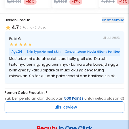
-10%
-17%
-17%
Rp93.000
Rp54.231
Rp51.948
Ulasan Produk
Lihat semua
4.7
18 Rating
18 Ulasan
31 Jul 2023
Putri G
Age:
24
Skin type:
Normal Skin
Concern:
Acne, Noda Hitam, Pori Besar
Mosturizer ini adalah salah saru holly grail aku. Dia tuh
texturnya bening, ngga berminyak karna water base, jd ngga
bikin greasy kalau dipake di muka aku yg cenderung
minyakan. So far ku udah pake sebotol dan hasilnya sih ok di
kulit aku. Repurchase? Yes! :D
Pernah Coba Produk ini?
Yuk, beri penilaian dan dapatkan
500 Points
untuk setiap ulasan 🥰
Tulis Review
Beauty
in One Click