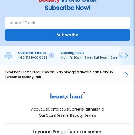
Subscribe Now!
Subscribe
Customer Service
Opening Hours
Pa
+62 813 1000 9066
Mon–Fri 10am–5pm, Sat 10am–2pm
On
Temukan Promo Produk Kecantikan hingga Skincare dan Makeup
Terbaik di BeautyHaul
About Us
Contact Us
Careers
Partnership
Our Store
Reseller
Beauty Review
Layanan Pengaduan Konsumen