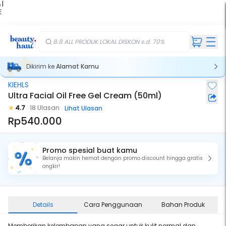
 |
E
kir
iah
8.8 ALL PRODUK LOKAL DISKON s.d. 70%
Dikirim ke
Alamat Kamu
KIEHLS
Ultra Facial Oil Free Gel Cream (50ml)
4.7
18 Ulasan
Lihat Ulasan
Rp540.000
Promo spesial buat kamu
Belanja makin hemat dengan promo discount hingga gratis
ongkir!
Details
Cara Penggunaan
Bahan Produk
Memberikan kelembapan yang segar untuk kulit normal dan