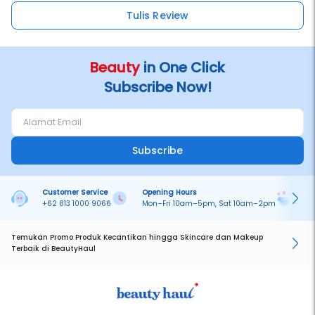
Tulis Review
Beauty
in One Click
Subscribe Now!
Subscribe
Customer Service
Opening Hours
Pa
+62 813 1000 9066
Mon–Fri 10am–5pm, Sat 10am–2pm
On
Temukan Promo Produk Kecantikan hingga Skincare dan Makeup
Terbaik di BeautyHaul