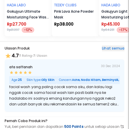
HADA LABO
TEDDY CLUBS
HADA LABO
Gokujyun Ultimate
Pink Lava Acne Powder
Gokujyun Light
Moisturizing Face Wash
Mask
Moisturizing Lo
50g
100ml
Rp27.700
Rp38.000
Rp45.100
-12%
-17%
Rp31.397
Rp54.231
Ulasan Produk
Lihat semua
4.7
71 Rating
71 Ulasan
30 Dec 2024
afa saffanah
Age:
25
Skin type:
Oily Skin
Concern:
Acne, Noda Hitam, Berminyak, Pori B
facial wash yang paling cocok sama aku, dan kalau lagi
nggak cocok sama facial wash lain pasti balik nya ke
hadalabo ini soalnya emang kandungannya nggak neko2
dan udah banyak aku rekomendasiin ke semua temen2 aku
kalau mereka nyari facial wash
Pernah Coba Produk ini?
Yuk, beri penilaian dan dapatkan
500 Points
untuk setiap ulasan 🥰