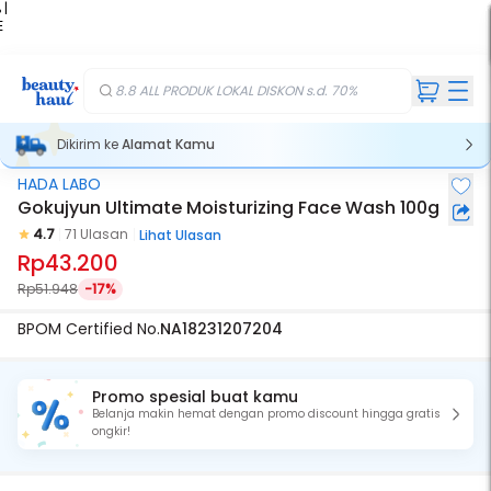
 |
E
kir
iah
8.8 ALL PRODUK LOKAL DISKON s.d. 70%
Dikirim ke
Alamat Kamu
HADA LABO
Gokujyun Ultimate Moisturizing Face Wash 100g
4.7
71 Ulasan
Lihat Ulasan
Rp43.200
Rp51.948
-17%
BPOM Certified No.
NA18231207204
Promo spesial buat kamu
Belanja makin hemat dengan promo discount hingga gratis
ongkir!