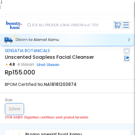
 |
E
kir
iah
8.8 ALL PRODUK LOKAL DISKON s.d. 70%
Dikirim ke
Alamat Kamu
SENSATIA BOTANICALS
Stok Habis
Unscented Soapless Facial Cleanser
4.8
4 Ulasan
Lihat Ulasan
Rp155.000
BPOM Certified No.
NA18181203874
Size:
220ml
STOK HABIS! Dapatkan notifikasi saat produk tersedia
Promo spesial buat kamu