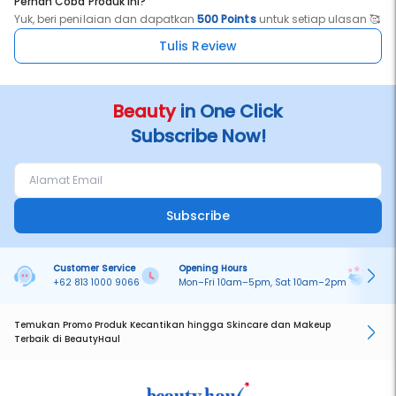
Pernah Coba Produk ini?
Yuk, beri penilaian dan dapatkan
500 Points
untuk setiap ulasan 🥰
Tulis Review
Beauty
in One Click
Subscribe Now!
Subscribe
Customer Service
Opening Hours
Pa
+62 813 1000 9066
Mon–Fri 10am–5pm, Sat 10am–2pm
On
Temukan Promo Produk Kecantikan hingga Skincare dan Makeup
Terbaik di BeautyHaul