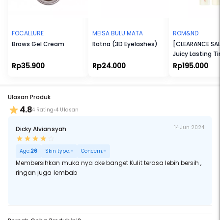
Cocok untuk Ibu Hamil dan Menyusui. Cocok untuk Vegetarian dan
Vegan. Tidak Melalui Uji Coba terhadap Hewan. Tanpa Bahan yang
Membahayakan Eksistensi Terumbu Karang. Tersertifikasi Halal.
FOCALLURE
MEISA BULU MATA
ROM&ND
Brows Gel Cream
Ratna (3D Eyelashes)
[CLEARANCE SAL
Juicy Lasting Ti
Rp35.900
Rp24.000
Rp195.000
Ulasan Produk
4.8
4 Rating
4 Ulasan
14 Jun 2024
Dicky Alviansyah
Age:
26
Skin type:
-
Concern:
-
Membersihkan muka nya oke banget Kulit terasa lebih bersih ,
ringan juga lembab