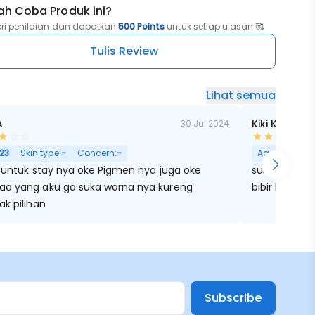
ah Coba Produk ini?
eri penilaian dan dapatkan
500 Points
untuk setiap ulasan 🥰
Tulis Review
Lihat semua
A
Kiki Kians
30 Jul 2024
23
Skin type:
-
Concern:
-
Age:
35
Skin
uk stay nya oke Pigmen nya juga oke
sukaa sama 
a yang aku ga suka warna nya kureng
bibir keliatan
k pilihan
Subscribe