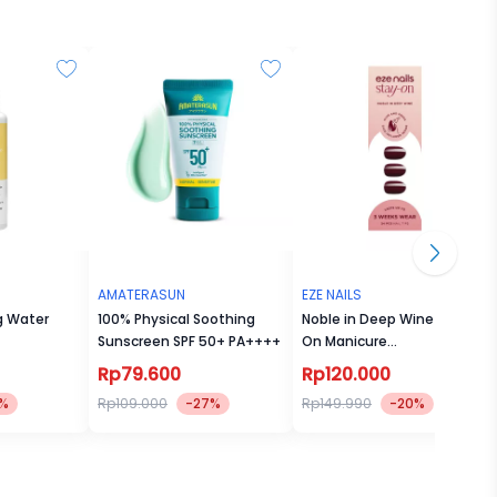
n
inar UV.
AMATERASUN
EZE NAILS
g Water
100% Physical Soothing
Noble in Deep Wine Stay
Sunscreen SPF 50+ PA++++
On Manicure
(Kuku Palsu Tempel)
Rp79.600
Rp120.000
uruh
5%
Rp109.000
-27%
Rp149.990
-20%