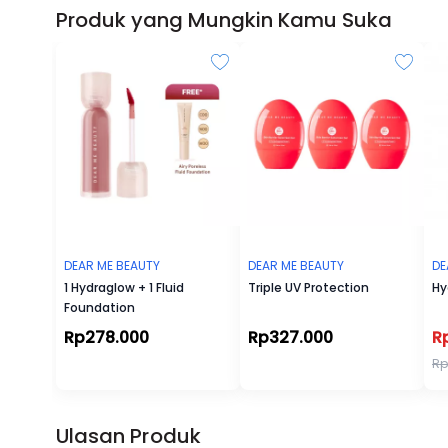
Produk yang Mungkin Kamu Suka
DEAR ME BEAUTY
DEAR ME BEAUTY
DE
1 Hydraglow + 1 Fluid
Triple UV Protection
Hy
Foundation
Rp278.000
Rp327.000
R
Rp
Ulasan Produk