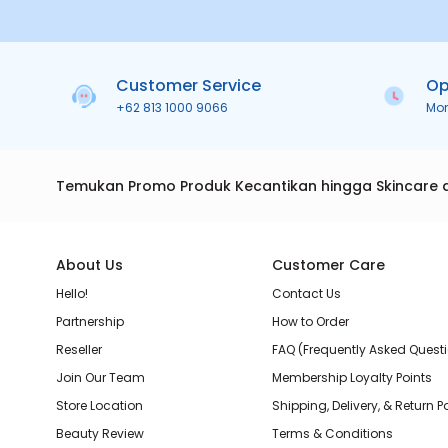
Customer Service
Op
+62 813 1000 9066
Mo
Temukan Promo Produk Kecantikan hingga Skincare 
About Us
Customer Care
Hello!
Contact Us
Partnership
How to Order
Reseller
FAQ (Frequently Asked Quest
Join Our Team
Membership Loyalty Points
Store Location
Shipping, Delivery, & Return P
Beauty Review
Terms & Conditions