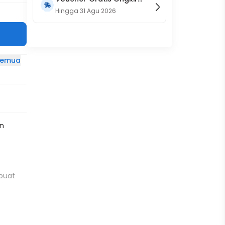
15RB (Only on Website)
Hingga
31 Agu 2026
 semua
an
mbuat
ntasi