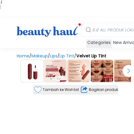
 |
E
kir
iah
Categories
New Arriva
Home
/
Makeup
/
Lips
/
Lip Tint
/
Velvet Lip Tint
Tambah ke Wishlist
Bagikan produk