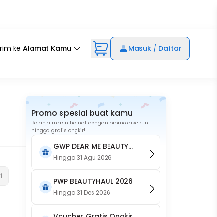
irim ke
Alamat Kamu
Masuk / Daftar
Promo spesial buat kamu
Belanja makin hemat dengan promo discount
s
hingga gratis ongkir!
GWP DEAR ME BEAUTY
Botol Merchandise
Hingga
31 Agu 2026
i
PWP BEAUTYHAUL 2026
Hingga
31 Des 2026
Voucher Gratis Ongkir