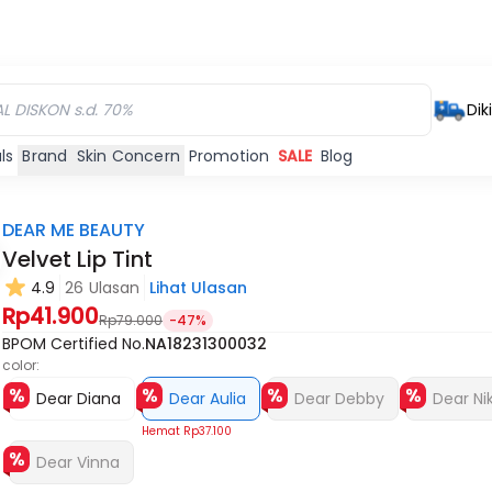
Dik
ls
Brand
Skin Concern
Promotion
SALE
Blog
DEAR ME BEAUTY
Velvet Lip Tint
4.9
26 Ulasan
Lihat Ulasan
Habis
Habis
Habi
Rp41.900
Rp79.000
-47%
BPOM Certified No.
NA18231300032
color:
Dear Diana
Dear Aulia
Dear Debby
Dear Nik
Hemat
Rp37.100
Dear Vinna