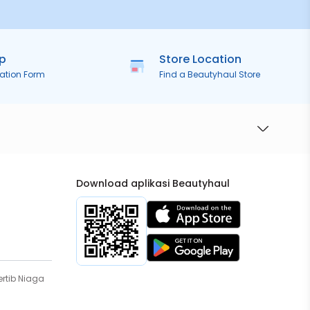
ip
Store Location
ration Form
Find a Beautyhaul Store
Download aplikasi Beautyhaul
rtib Niaga