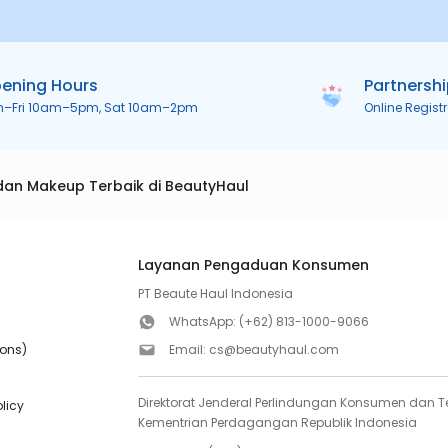
ening Hours
Partnersh
n–Fri 10am–5pm, Sat 10am–2pm
Online Regist
dan Makeup Terbaik di BeautyHaul
Layanan Pengaduan Konsumen
PT Beaute Haul Indonesia
WhatsApp:
(+62) 813-1000-9066
ions)
Email:
cs@beautyhaul.com
Direktorat Jenderal Perlindungan Konsumen dan Te
olicy
Kementrian Perdagangan Republik Indonesia