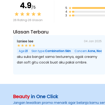
4.9
/5
5
4
3
26 Rating
26 Ulasan
Ulasan Terbaru
laniee lee
04 Jan 2025
Age:
21
Skin type:
Combination Skin
Concern:
Acne, Noda H
aku suka banget sama texturenya, agak creamy
dan soft gitu cocok buat aku pakai ombre.
Beauty
in One Click
Jangan lewatkan promo menarik agar belanja kamu se