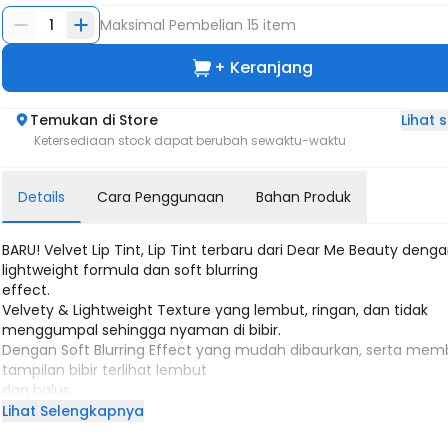
1
Maksimal Pembelian
15
item
+ Keranjang
Lihat
Temukan di Store
Ketersediaan stock dapat berubah sewaktu-waktu
Details
Cara Penggunaan
Bahan Produk
BARU! Velvet Lip Tint, Lip Tint terbaru dari Dear Me Beauty deng
lightweight formula dan soft blurring
effect.
Velvety & Lightweight Texture yang lembut, ringan, dan tidak
menggumpal sehingga nyaman di bibir.
Dengan Soft Blurring Effect yang mudah dibaurkan, serta me
tampilan bibir terlihat lembut
dan halus.
Menggunakan Color Coating Technology yang membuat pigme
Lihat Selengkapnya
warna terlihat nyata dan awet di