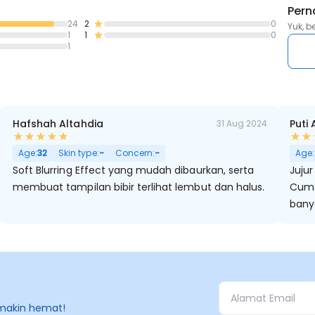
Dear Niki x Dear Vinna
Pern
Dear Niki x Dear Aulia
24
2
0
Yuk, b
1
1
0
Dear Aulia x Dear Vinna
1
Dear Debby x Dear Vinna
Hafshah Altahdia
Puti 
31 Aug 2024
itam, Kulit Kering, Berminyak, Pori Besar
Age:
32
Skin type:
-
Concern:
-
Age:
Soft Blurring Effect yang mudah dibaurkan, serta
Jujur unt
membuat tampilan bibir terlihat lembut dan halus.
Cuma
banya
makin hemat!