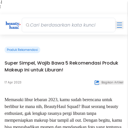
 |
E
kir
iah
Produk Rekomendasi
Super Simpel, Wajib Bawa 5 Rekomendasi Produk
Makeup Ini untuk Liburan!
17 Apr 2023
Bagikan Artikel
Memasuki libur lebaran 2023, kamu sudah berencana untuk
berlibur ke mana nih, BeautyHaul Squad? Buat seorang beauty
enthusiast, gak lengkap rasanya pergi liburan tanpa
mempersiapkan makeup biar tampil all out. Dengan begitu, kamu
bisa mengabadikan momen dan mendapatkan foto yang tentunya