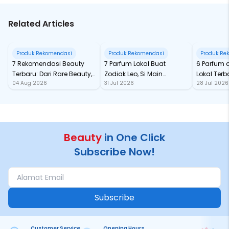
Related Articles
Produk Rekomendasi
Produk Rekomendasi
Produk Re
7 Rekomendasi Beauty
7 Parfum Lokal Buat
6 Parfum 
Terbaru: Dari Rare Beauty,
Zodiak Leo, Si Main
Lokal Terba
04 Aug 2026
31 Jul 2026
28 Jul 2026
Sampai Rhode Skin, Super
Character yang Selalu
dari Ford
Bikin Fomo
Standout
Beauty
in One Click
Subscribe Now!
Subscribe
Customer Service
Opening Hours
Pa