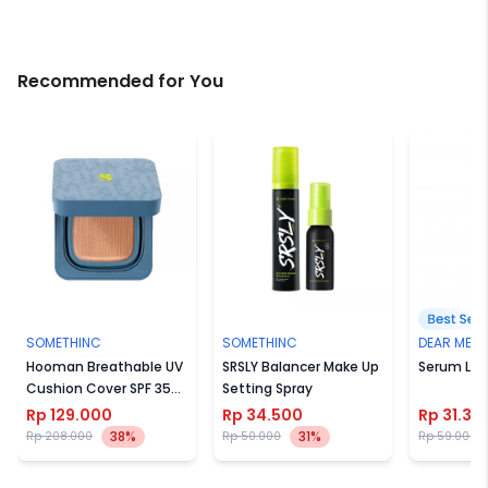
Recommended for You
SOMETHINC
SOMETHINC
DEAR ME B
Hooman Breathable UV
SRSLY Balancer Make Up
Serum Lip 
Cushion Cover SPF 35
Setting Spray
PA++++
Rp 129.000
Rp 34.500
Rp 31.30
38%
31%
Rp 208.000
Rp 50.000
Rp 59.000