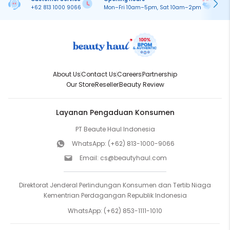
+62 813 1000 9066
Mon–Fri 10am–5pm, Sat 10am–2pm
On
About Us
Contact Us
Careers
Partnership
Our Store
Reseller
Beauty Review
Layanan Pengaduan Konsumen
PT Beaute Haul Indonesia
WhatsApp:
(+62) 813-1000-9066
Email:
cs@beautyhaul.com
Direktorat Jenderal Perlindungan Konsumen dan Tertib Niaga
Kementrian Perdagangan Republik Indonesia
WhatsApp:
(+62) 853-1111-1010