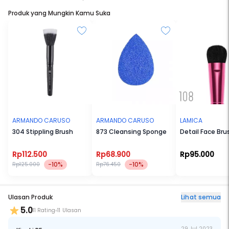
Produk yang Mungkin Kamu Suka
ARMANDO CARUSO
ARMANDO CARUSO
LAMICA
304 Stippling Brush
873 Cleansing Sponge
Detail Face Bru
Rp112.500
Rp68.900
Rp95.000
-10%
-10%
Rp125.000
Rp76.450
Ulasan Produk
Lihat semua
5.0
11 Rating
11 Ulasan
29 Jul 2023