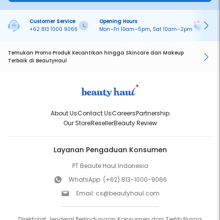
Customer Service
Opening Hours
Pa
+62 813 1000 9066
Mon–Fri 10am–5pm, Sat 10am–2pm
On
Temukan Promo Produk Kecantikan hingga Skincare dan Makeup
Terbaik di BeautyHaul
About Us
Contact Us
Careers
Partnership
Our Store
Reseller
Beauty Review
Layanan Pengaduan Konsumen
PT Beaute Haul Indonesia
WhatsApp:
(+62) 813-1000-9066
Email:
cs@beautyhaul.com
Direktorat Jenderal Perlindungan Konsumen dan Tertib Niaga