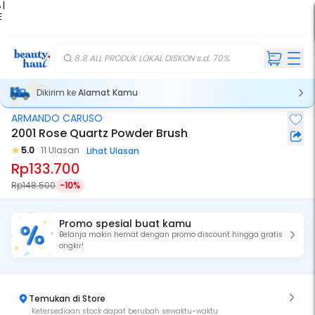
 |
E
kir
iah
8.8 ALL PRODUK LOKAL DISKON s.d. 70%
Dikirim ke
Alamat Kamu
ARMANDO CARUSO
2001 Rose Quartz Powder Brush
5.0
11 Ulasan
Lihat Ulasan
Rp133.700
Rp148.500
-10%
Promo spesial buat kamu
Belanja makin hemat dengan promo discount hingga gratis
ongkir!
Temukan di Store
Ketersediaan stock dapat berubah sewaktu-waktu