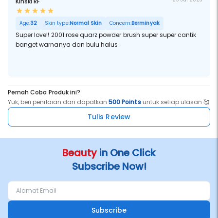
Kinski RF
Age:
32
Skin type:
Normal Skin
Concern:
Berminyak
Super love!! 2001 rose quarz powder brush super super cantik
banget warnanya dan bulu halus
Pernah Coba Produk ini?
Yuk, beri penilaian dan dapatkan
500 Points
untuk setiap ulasan 🥰
Tulis Review
Beauty
in One Click
Subscribe Now!
Subscribe